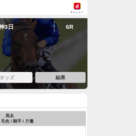
dメニュー
阪神3日
6R
オッズ
結果
馬名
 毛色 / 騎手 / 斤量