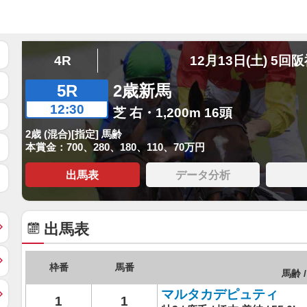
4R
12月13日(土) 5回
5R
2歳新馬
12:30
芝 右・1,200m 16頭
2歳 (混合)[指定] 馬齢
本賞金：700、280、180、110、70万円
出馬表
データ分析
出馬表
枠番
馬番
馬齢 /
マルタカデピュティ
1
1