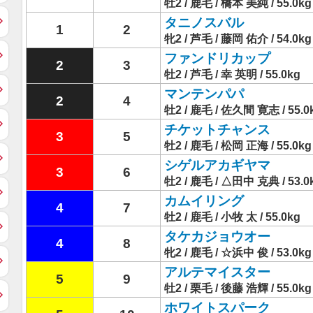
牡2 / 鹿毛 / 橋本 美純 / 55.0kg
タニノスバル
1
2
牝2 / 芦毛 / 藤岡 佑介 / 54.0kg
ファンドリカップ
2
3
牡2 / 芦毛 / 幸 英明 / 55.0kg
マンテンパパ
2
4
牡2 / 鹿毛 / 佐久間 寛志 / 55.0
チケットチャンス
3
5
牡2 / 鹿毛 / 松岡 正海 / 55.0kg
シゲルアカギヤマ
3
6
牡2 / 鹿毛 / △田中 克典 / 53.0
カムイリング
4
7
牡2 / 鹿毛 / 小牧 太 / 55.0kg
タケカジョウオー
4
8
牝2 / 鹿毛 / ☆浜中 俊 / 53.0kg
アルテマイスター
5
9
牡2 / 栗毛 / 後藤 浩輝 / 55.0kg
ホワイトスパーク