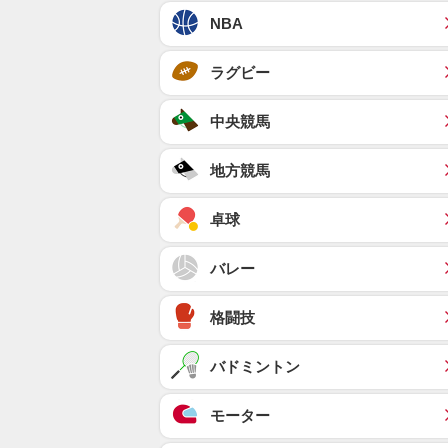
NBA
ラグビー
中央競馬
地方競馬
卓球
バレー
格闘技
バドミントン
モーター