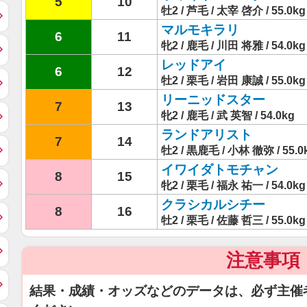
5
10
牡2 / 芦毛 / 太宰 啓介 / 55.0kg
マルモキラリ
6
11
牝2 / 鹿毛 / 川田 将雅 / 54.0kg
レッドアイ
6
12
牡2 / 栗毛 / 岩田 康誠 / 55.0kg
リーニッドスター
7
13
牝2 / 鹿毛 / 武 英智 / 54.0kg
ランドアリスト
7
14
牡2 / 黒鹿毛 / 小林 徹弥 / 55.0
イワイダトモチャン
8
15
牝2 / 栗毛 / 福永 祐一 / 54.0kg
クラシカルシチー
8
16
牡2 / 栗毛 / 佐藤 哲三 / 55.0kg
注意事項
結果・成績・オッズなどのデータは、必ず主催