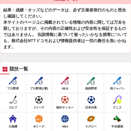
結果・成績・オッズなどのデータは、必ず主催者発行のものと照合
し確認してください。
本サイトのページ上に掲載されている情報の内容に関しては万全を
期しておりますが、その内容の正確性および安全性を保証するもの
ではありません。 当該情報に基づいて被ったいかなる損害について
も、株式会社NTTドコモおよび情報提供者は一切の責任を負いかね
ます。
競技一覧
プロ野球
プロ野球(2軍)
MLB
高校野球
侍ジャパン
ゴルフ
Jリーグ
海外サッカー
日本代表
テニス
大相撲
Bリーグ
NBA
ラグビー
中央競馬