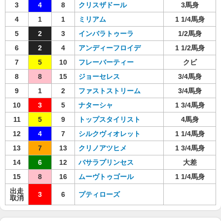
3
4
8
クリスザドール
3馬身
4
1
1
ミリアム
1 1/4馬身
5
2
3
インバラトゥーラ
1/2馬身
6
2
4
アンディーフロイデ
1 1/2馬身
7
5
10
フレーバーティー
クビ
8
8
15
ジョーセレス
3/4馬身
9
1
2
ファストストリーム
3/4馬身
10
3
5
ナターシャ
1 3/4馬身
11
5
9
トップスタイリスト
4馬身
12
4
7
シルクヴィオレット
1 1/4馬身
13
7
13
クリノアツヒメ
1 3/4馬身
14
6
12
バサラプリンセス
大差
15
8
16
ムーヴトゥゴール
1 1/4馬身
出走
3
6
プティローズ
取消