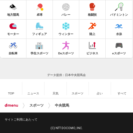
地方競馬
卓球
バレー
格闘技
バドミントン
モーター
フィギュア
ウィンター
陸上
水泳
自転車
学生スポーツ
Doスポーツ
ビジネス
eスポーツ
データ提供：日本中央競馬会
TOP
ニュース
天気
スポーツ
占い
すべて
スポーツ
中央競馬
サイトご利用にあたって
(C) NTT DOCOMO, INC.