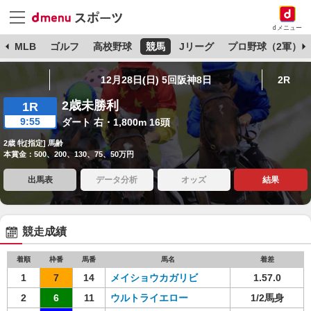
dメニュー
球
MLB
ゴルフ
高校野球
競馬
Jリーグ
プロ野球（2軍）
12月28日(日) 5回阪神8日
2R
2歳未勝利
1R
9:55
ダート 右・1,800m 16頭
2歳 牝[指定] 馬齢
本賞金：500、200、130、75、50万円
出馬表
データ分析
オッズ
結果
競走成績
着順
枠番
馬番
馬名
着差
1
7
14
メイショウカガリビ
1.57.0
2
6
11
ウルトライエロー
1/2馬身