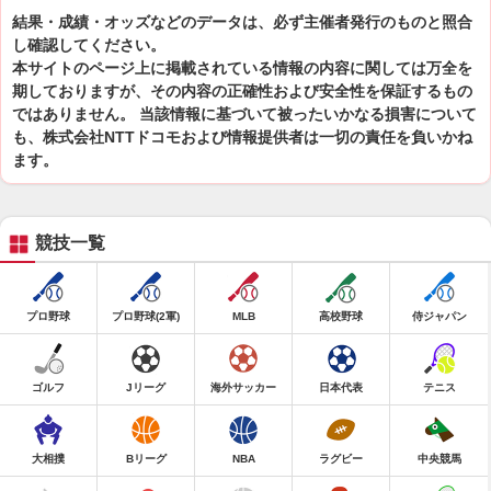
結果・成績・オッズなどのデータは、必ず主催者発行のものと照合
し確認してください。
本サイトのページ上に掲載されている情報の内容に関しては万全を
期しておりますが、その内容の正確性および安全性を保証するもの
ではありません。 当該情報に基づいて被ったいかなる損害について
も、株式会社NTTドコモおよび情報提供者は一切の責任を負いかね
ます。
競技一覧
プロ野球
プロ野球(2軍)
MLB
高校野球
侍ジャパン
ゴルフ
Jリーグ
海外サッカー
日本代表
テニス
大相撲
Bリーグ
NBA
ラグビー
中央競馬