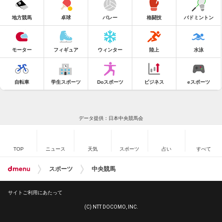
地方競馬
卓球
バレー
格闘技
バドミントン
モーター
フィギュア
ウィンター
陸上
水泳
自転車
学生スポーツ
Doスポーツ
ビジネス
eスポーツ
データ提供：日本中央競馬会
TOP
ニュース
天気
スポーツ
占い
すべて
スポーツ
中央競馬
サイトご利用にあたって
(C) NTT DOCOMO, INC.