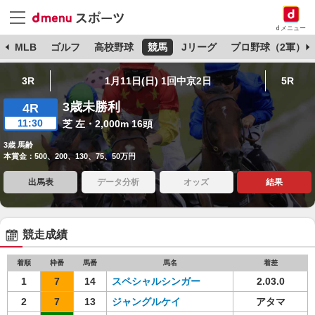
dメニュー
球
MLB
ゴルフ
高校野球
競馬
Jリーグ
プロ野球（2軍）
3R
1月11日(日) 1回中京2日
5R
3歳未勝利
4R
11:30
芝 左・2,000m 16頭
3歳 馬齢
本賞金：500、200、130、75、50万円
出馬表
データ分析
オッズ
結果
競走成績
着順
枠番
馬番
馬名
着差
1
7
14
スペシャルシンガー
2.03.0
2
7
13
ジャングルケイ
アタマ