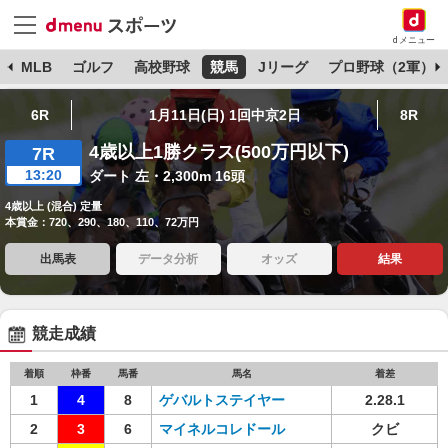
dメニュー
球
MLB
ゴルフ
高校野球
競馬
Jリーグ
プロ野球（2軍）
6R
1月11日(日) 1回中京2日
8R
4歳以上1勝クラス(500万円以下)
7R
13:20
ダート 左・2,300m 16頭
4歳以上 (混合) 定量
本賞金：720、290、180、110、72万円
出馬表
データ分析
オッズ
結果
競走成績
着順
枠番
馬番
馬名
着差
1
4
8
ゲバルトステイヤー
2.28.1
2
3
6
マイネルコレドール
クビ