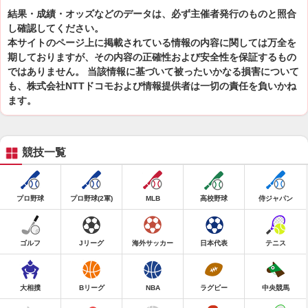
結果・成績・オッズなどのデータは、必ず主催者発行のものと照合
し確認してください。
本サイトのページ上に掲載されている情報の内容に関しては万全を
期しておりますが、その内容の正確性および安全性を保証するもの
ではありません。 当該情報に基づいて被ったいかなる損害について
も、株式会社NTTドコモおよび情報提供者は一切の責任を負いかね
ます。
競技一覧
プロ野球
プロ野球(2軍)
MLB
高校野球
侍ジャパン
ゴルフ
Jリーグ
海外サッカー
日本代表
テニス
大相撲
Bリーグ
NBA
ラグビー
中央競馬