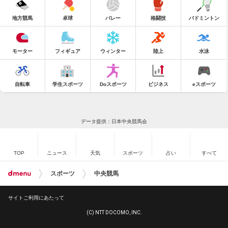
地方競馬
卓球
バレー
格闘技
バドミントン
モーター
フィギュア
ウィンター
陸上
水泳
自転車
学生スポーツ
Doスポーツ
ビジネス
eスポーツ
データ提供：日本中央競馬会
TOP
ニュース
天気
スポーツ
占い
すべて
スポーツ
中央競馬
サイトご利用にあたって
(C) NTT DOCOMO, INC.