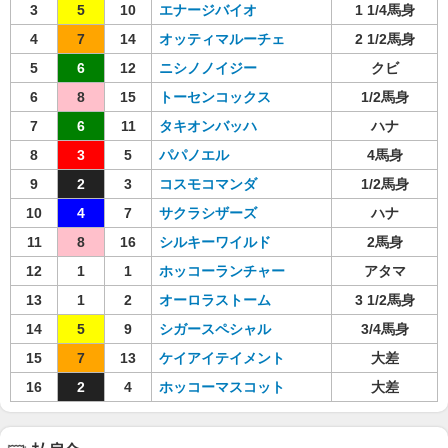
3
5
10
エナージバイオ
1 1/4馬身
4
7
14
オッティマルーチェ
2 1/2馬身
5
6
12
ニシノノイジー
クビ
6
8
15
トーセンコックス
1/2馬身
7
6
11
タキオンバッハ
ハナ
8
3
5
パパノエル
4馬身
9
2
3
コスモコマンダ
1/2馬身
10
4
7
サクラシザーズ
ハナ
11
8
16
シルキーワイルド
2馬身
12
1
1
ホッコーランチャー
アタマ
13
1
2
オーロラストーム
3 1/2馬身
14
5
9
シガースペシャル
3/4馬身
15
7
13
ケイアイテイメント
大差
16
2
4
ホッコーマスコット
大差