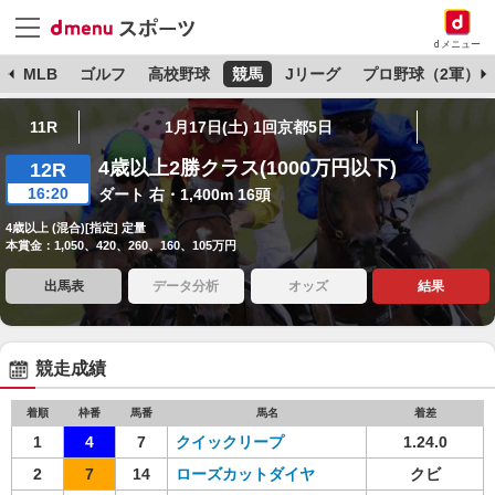
dメニュー
球
MLB
ゴルフ
高校野球
競馬
Jリーグ
プロ野球（2軍）
11R
1月17日(土) 1回京都5日
4歳以上2勝クラス(1000万円以下)
12R
16:20
ダート 右・1,400m 16頭
4歳以上 (混合)[指定] 定量
本賞金：1,050、420、260、160、105万円
出馬表
データ分析
オッズ
結果
競走成績
着順
枠番
馬番
馬名
着差
1
4
7
クイックリープ
1.24.0
2
7
14
ローズカットダイヤ
クビ