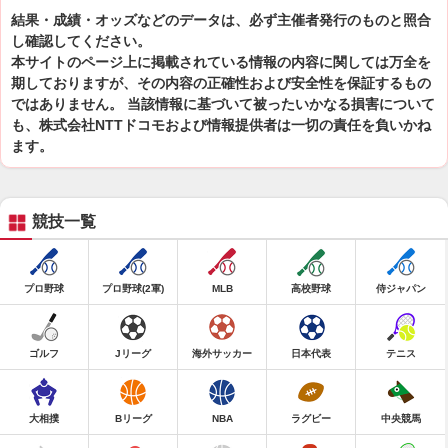
結果・成績・オッズなどのデータは、必ず主催者発行のものと照合
し確認してください。
本サイトのページ上に掲載されている情報の内容に関しては万全を
期しておりますが、その内容の正確性および安全性を保証するもの
ではありません。 当該情報に基づいて被ったいかなる損害について
も、株式会社NTTドコモおよび情報提供者は一切の責任を負いかね
ます。
競技一覧
プロ野球
プロ野球(2軍)
MLB
高校野球
侍ジャパン
ゴルフ
Jリーグ
海外サッカー
日本代表
テニス
大相撲
Bリーグ
NBA
ラグビー
中央競馬