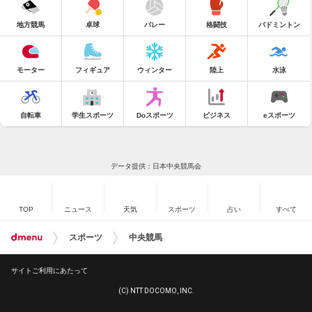
地方競馬
卓球
バレー
格闘技
バドミントン
モーター
フィギュア
ウィンター
陸上
水泳
自転車
学生スポーツ
Doスポーツ
ビジネス
eスポーツ
データ提供：日本中央競馬会
TOP
ニュース
天気
スポーツ
占い
すべて
スポーツ
中央競馬
サイトご利用にあたって
(C) NTT DOCOMO, INC.