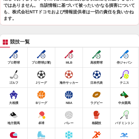
ではありません。 当該情報に基づいて被ったいかなる損害について
も、株式会社NTTドコモおよび情報提供者は一切の責任を負いかね
ます。
競技一覧
プロ野球
プロ野球(2軍)
MLB
高校野球
侍ジャパン
ゴルフ
Jリーグ
海外サッカー
日本代表
テニス
大相撲
Bリーグ
NBA
ラグビー
中央競馬
地方競馬
卓球
バレー
格闘技
バドミントン