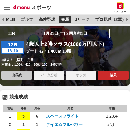
dメニュー
球
MLB
ゴルフ
高校野球
競馬
Jリーグ
プロ野球（2軍）
11R
1月31日(土) 2回京都1日
4歳以上2勝クラス(1000万円以下)
12R
16:10
ダート 右・1,400m 13頭
4歳以上 ［指定］ 定量
本賞金：1,050、420、260、160、105万円
出馬表
データ分析
オッズ
結果
競走成績
着順
枠番
馬番
馬名
着差
1
5
6
スペースフライト
1.23.4
2
1
1
テイエムフルパワー
ハナ