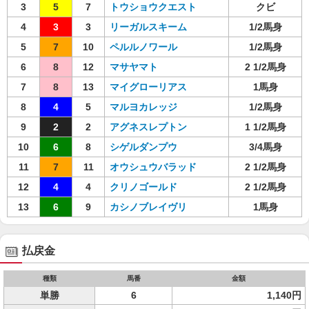
3
5
7
トウショウクエスト
クビ
4
3
3
リーガルスキーム
1/2馬身
5
7
10
ペルルノワール
1/2馬身
6
8
12
マサヤマト
2 1/2馬身
7
8
13
マイグローリアス
1馬身
8
4
5
マルヨカレッジ
1/2馬身
9
2
2
アグネスレプトン
1 1/2馬身
10
6
8
シゲルダンプウ
3/4馬身
11
7
11
オウシュウバラッド
2 1/2馬身
12
4
4
クリノゴールド
2 1/2馬身
13
6
9
カシノブレイヴリ
1馬身
払戻金
種類
馬番
金額
単勝
6
1,140円