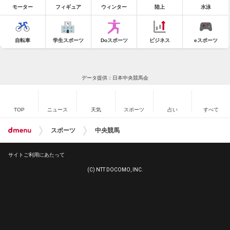
モーター
フィギュア
ウィンター
陸上
水泳
自転車
学生スポーツ
Doスポーツ
ビジネス
eスポーツ
データ提供：日本中央競馬会
TOP
ニュース
天気
スポーツ
占い
すべて
スポーツ
中央競馬
サイトご利用にあたって
(C) NTT DOCOMO, INC.