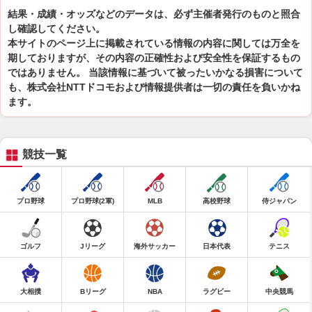
結果・成績・オッズなどのデータは、必ず主催者発行のものと照合
し確認してください。
本サイトのページ上に掲載されている情報の内容に関しては万全を
期しておりますが、その内容の正確性および安全性を保証するもの
ではありません。 当該情報に基づいて被ったいかなる損害について
も、株式会社NTTドコモおよび情報提供者は一切の責任を負いかね
ます。
競技一覧
プロ野球
プロ野球(2軍)
MLB
高校野球
侍ジャパン
ゴルフ
Jリーグ
海外サッカー
日本代表
テニス
大相撲
Bリーグ
NBA
ラグビー
中央競馬