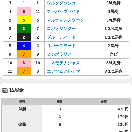
3
1
1
シルクダッシュ
3/4馬身
4
8
11
スーパープライド
1馬身
5
5
5
マルティンスターク
3/4馬身
6
6
7
コパノジングー
1 3/4馬身
7
2
2
ブルーレパード
1 1/2馬身
8
4
4
リバースモード
2馬身
9
7
9
ヒシポラリス
クビ
10
8
10
コスモテナシャス
3/4馬身
11
7
8
エプソムアルテマ
3 1/2馬身
払戻金
種類
馬番
金額
単勝
3
470円
3
170円
複勝
6
130円