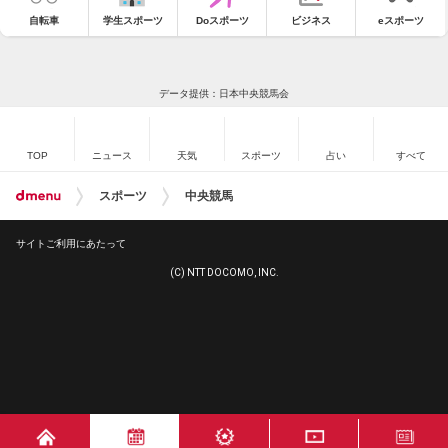
自転車
学生スポーツ
Doスポーツ
ビジネス
eスポーツ
データ提供：日本中央競馬会
TOP
ニュース
天気
スポーツ
占い
すべて
スポーツ
中央競馬
サイトご利用にあたって
(C) NTT DOCOMO, INC.