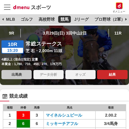
dメニュー
球
MLB
ゴルフ
高校野球
競馬
Jリーグ
プロ野球（2軍）
9R
3月29日(日) 3回中山2日
11R
常総ステークス
10R
15:20
芝 右・2,000m 11頭
4歳以上 (混合)[指定] 定量
本賞金：1,780、710、450、270、178万円
出馬表
データ分析
オッズ
結果
競走成績
着順
枠番
馬番
馬名
着差
1
3
3
マイネルシュピール
2.00.2
2
6
6
ミッキーチアフル
3/4馬身