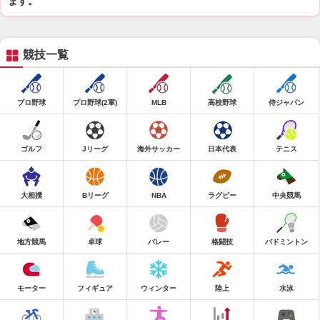
ます。
競技一覧
プロ野球
プロ野球(2軍)
MLB
高校野球
侍ジャパン
ゴルフ
Jリーグ
海外サッカー
日本代表
テニス
大相撲
Bリーグ
NBA
ラグビー
中央競馬
地方競馬
卓球
バレー
格闘技
バドミントン
モーター
フィギュア
ウィンター
陸上
水泳