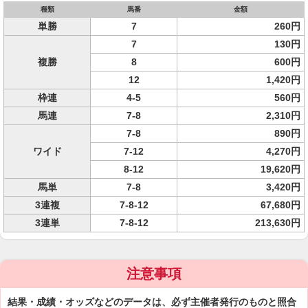
種類
馬番
金額
単勝
7
260円
7
130円
複勝
8
600円
12
1,420円
枠連
4-5
560円
馬連
7-8
2,310円
7-8
890円
ワイド
7-12
4,270円
8-12
19,620円
馬単
7-8
3,420円
3連複
7-8-12
67,680円
3連単
7-8-12
213,630円
注意事項
結果・成績・オッズなどのデータは、必ず主催者発行のものと照合