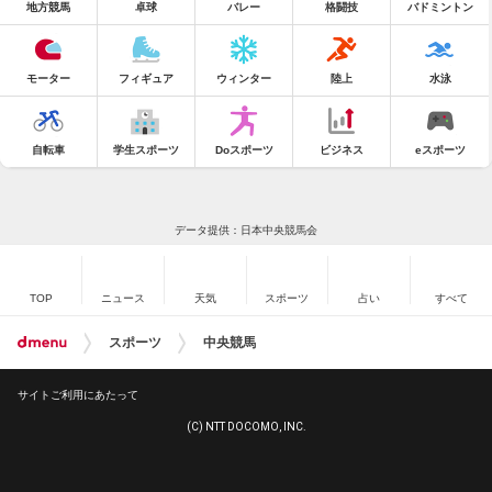
地方競馬
卓球
バレー
格闘技
バドミントン
モーター
フィギュア
ウィンター
陸上
水泳
自転車
学生スポーツ
Doスポーツ
ビジネス
eスポーツ
データ提供：日本中央競馬会
TOP
ニュース
天気
スポーツ
占い
すべて
スポーツ
中央競馬
サイトご利用にあたって
(C) NTT DOCOMO, INC.