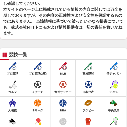
し確認してください。
本サイトのページ上に掲載されている情報の内容に関しては万全を
期しておりますが、その内容の正確性および安全性を保証するもの
ではありません。 当該情報に基づいて被ったいかなる損害について
も、株式会社NTTドコモおよび情報提供者は一切の責任を負いかね
ます。
競技一覧
プロ野球
プロ野球(2軍)
MLB
高校野球
侍ジャパン
ゴルフ
Jリーグ
海外サッカー
日本代表
テニス
大相撲
Bリーグ
NBA
ラグビー
中央競馬