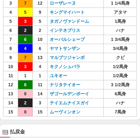
3
7
12
ローザレーヌ
1 1/4馬身
4
5
9
キングマイハート
アタマ
5
3
5
タガノヴァンドーム
1馬身
6
2
2
インテネブリス
ハナ
7
6
10
オーバルシェープ
1 3/4馬身
8
4
6
ヤマトサンザン
3/4馬身
9
7
13
マルブツジャンボ
クビ
10
3
4
キクノシュバラ
1/2馬身
11
1
1
ユキオー
1/2馬身
12
6
11
ナリタテイオー
3 1/2馬身
13
8
14
ザゴールデンボーイ
6馬身
14
2
3
テイエムナイスガイ
ハナ
15
8
15
ムーヴィンオン
7馬身
払戻金