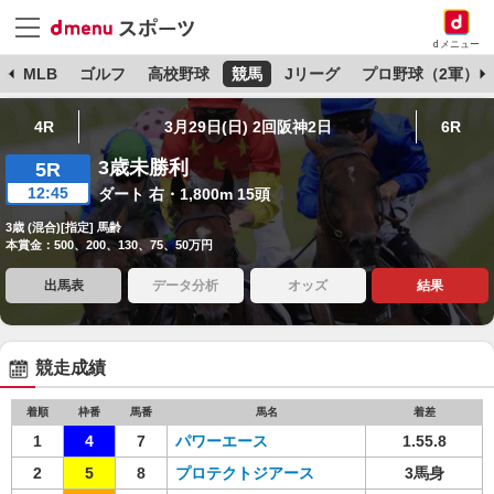
dメニュー
球
MLB
ゴルフ
高校野球
競馬
Jリーグ
プロ野球（2軍）
4R
3月29日(日) 2回阪神2日
6R
3歳未勝利
5R
12:45
ダート 右・1,800m 15頭
3歳 (混合)[指定] 馬齢
本賞金：500、200、130、75、50万円
出馬表
データ分析
オッズ
結果
競走成績
着順
枠番
馬番
馬名
着差
1
4
7
パワーエース
1.55.8
2
5
8
プロテクトジアース
3馬身