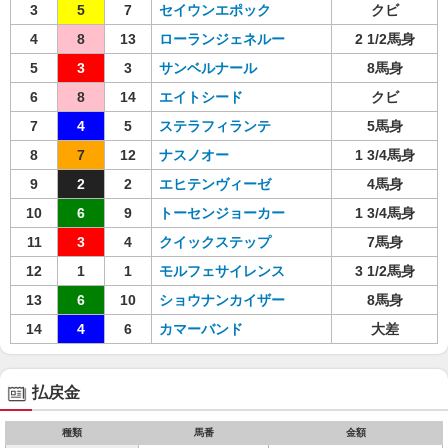
3
5
7
セイウンエポック
クビ
4
8
13
ローランジェネルー
2 1/2馬身
5
3
3
サンベルナール
8馬身
6
8
14
エイトシード
クビ
7
4
5
ステラフィランテ
5馬身
8
7
12
ナスノオー
1 3/4馬身
9
2
2
エヒテンヴィーゼ
4馬身
10
6
9
トーセンジョーカー
1 3/4馬身
11
3
4
クイックステップ
7馬身
12
1
1
モルフェサイレンス
3 1/2馬身
13
6
10
ショウナンカイザー
8馬身
14
4
6
カマーバンド
大差
払戻金
種類
馬番
金額