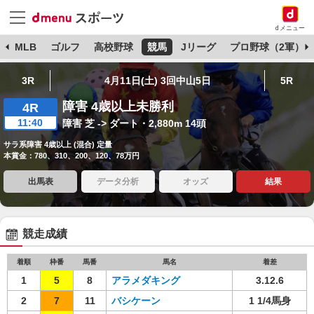
dメニュー
球
MLB
ゴルフ
高校野球
競馬
Jリーグ
プロ野球（2軍）
3R
4月11日(土) 3回中山5日
5R
障害 4歳以上未勝利
4R
11:40
障害 芝 -> ダート・2,880m 14頭
サラ系障害 4歳以上 (混合) 定量
本賞金：780、310、200、120、78万円
出馬表
データ分析
オッズ
結果
競走成績
着順
枠番
馬番
馬名
着差
1
5
8
アラメダキング
3.12.6
2
7
11
バシケーン
1 1/4馬身