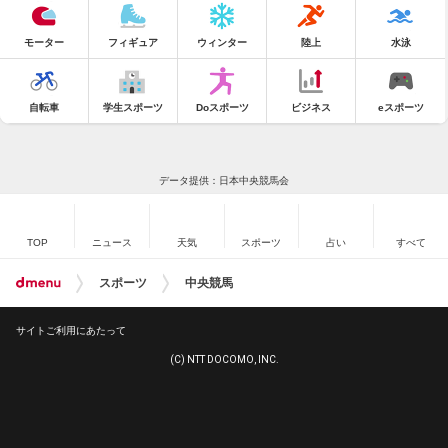
モーター
フィギュア
ウィンター
陸上
水泳
自転車
学生スポーツ
Doスポーツ
ビジネス
eスポーツ
データ提供：日本中央競馬会
TOP
ニュース
天気
スポーツ
占い
すべて
スポーツ
中央競馬
サイトご利用にあたって
(C) NTT DOCOMO, INC.