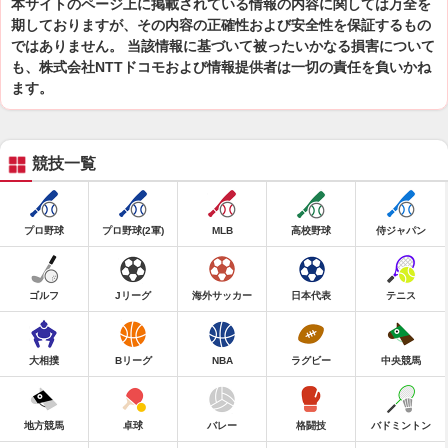
本サイトのページ上に掲載されている情報の内容に関しては万全を
期しておりますが、その内容の正確性および安全性を保証するもの
ではありません。 当該情報に基づいて被ったいかなる損害について
も、株式会社NTTドコモおよび情報提供者は一切の責任を負いかね
ます。
競技一覧
プロ野球
プロ野球(2軍)
MLB
高校野球
侍ジャパン
ゴルフ
Jリーグ
海外サッカー
日本代表
テニス
大相撲
Bリーグ
NBA
ラグビー
中央競馬
地方競馬
卓球
バレー
格闘技
バドミントン