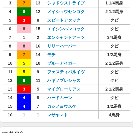
3
7
13
シャドウストライプ
1 1/4馬身
4
6
12
メイショウセンゴク
2 1/2馬身
5
3
6
スピードアタック
クビ
6
8
15
エイシンハンコック
クビ
7
1
2
エンシャントアーツ
3/4馬身
8
8
16
リリーハーバー
クビ
9
7
14
モチ
1/2馬身
10
5
10
ブルーアイガー
2 1/2馬身
11
5
9
フェスティバルイヴ
クビ
12
6
11
ハギノプレシャス
クビ
13
3
5
マイグローリアス
2 1/2馬身
14
4
8
ハードムーン
クビ
15
4
7
カシノヨウスケ
1/2馬身
16
1
1
マサヤマト
4馬身