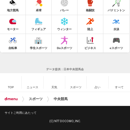
地方競馬
卓球
バレー
格闘技
バドミントン
モーター
フィギュア
ウィンター
陸上
水泳
自転車
学生スポーツ
Doスポーツ
ビジネス
eスポーツ
データ提供：日本中央競馬会
TOP
ニュース
天気
スポーツ
占い
すべて
スポーツ
中央競馬
サイトご利用にあたって
(C) NTT DOCOMO, INC.