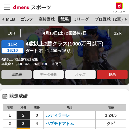
dメニュー
球
MLB
ゴルフ
高校野球
競馬
Jリーグ
プロ野球（2軍）
10R
4月18日(土) 2回阪神7日
12R
4歳以上2勝クラス(1000万円以下)
11R
16:10
ダート 右・1,400m 16頭
4歳以上 (混合)[指定] 定量
本賞金：1,050、420、260、160、105万円
出馬表
データ分析
オッズ
結果
競走成績
着順
枠番
馬番
馬名
着差
1
2
3
ルティラーレ
1.24.5
2
2
4
ペプチドアトム
クビ