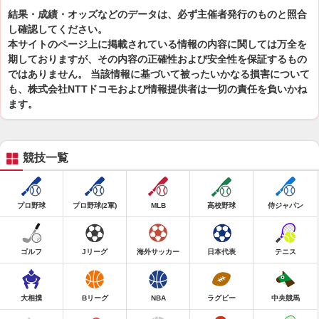
結果・成績・オッズなどのデータは、必ず主催者発行のものと照合
し確認してください。
本サイトのページ上に掲載されている情報の内容に関しては万全を
期しておりますが、その内容の正確性および安全性を保証するもの
ではありません。 当該情報に基づいて被ったいかなる損害について
も、株式会社NTTドコモおよび情報提供者は一切の責任を負いかね
ます。
競技一覧
プロ野球
プロ野球(2軍)
MLB
高校野球
侍ジャパン
ゴルフ
Jリーグ
海外サッカー
日本代表
テニス
大相撲
Bリーグ
NBA
ラグビー
中央競馬