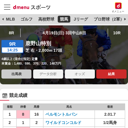
dメニュー
球
MLB
ゴルフ
高校野球
競馬
Jリーグ
プロ野球（2軍）
8R
4月19日(日) 3回中山8日
10R
鹿野山特別
9R
14:25
芝 右・2,000m 17頭
4歳以上 (混合)[指定] 定量
本賞金：1,480、590、370、220、148万円
出馬表
データ分析
オッズ
結果
競走成績
着順
枠番
馬番
馬名
着差
1
8
16
ベルモントルパン
2.01.7
2
1
2
ワイルドコンコルド
1/2馬身