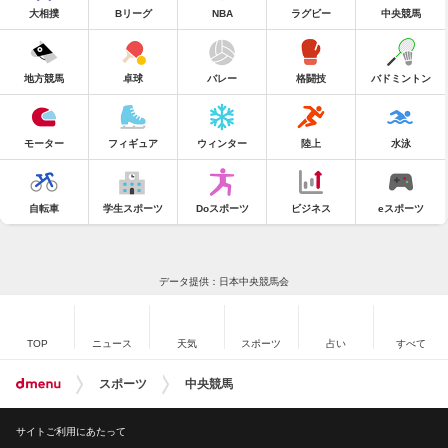
大相撲
Bリーグ
NBA
ラグビー
中央競馬
地方競馬
卓球
バレー
格闘技
バドミントン
モーター
フィギュア
ウィンター
陸上
水泳
自転車
学生スポーツ
Doスポーツ
ビジネス
eスポーツ
データ提供：日本中央競馬会
TOP
ニュース
天気
スポーツ
占い
すべて
スポーツ
中央競馬
サイトご利用にあたって