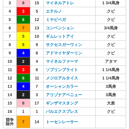
3
8
15
マイネルアトレ
1 3/4馬身
4
3
5
エテルノ
クビ
5
6
12
ミヤビベガ
クビ
6
7
13
コンベンション
3/4馬身
7
5
10
ギムレットアイ
クビ
8
5
9
サクセスガーウィン
クビ
9
4
8
アドマイヤダーリン
クビ
10
2
4
マイネルファーマ
アタマ
11
3
6
ソブリンブライト
1 1/4馬身
12
6
11
メジロアルタイス
1 1/4馬身
13
4
7
オーシャンカラー
3馬身
14
2
3
アリゾナアベニュー
3馬身
15
8
17
ギンザマスタング
大差
16
1
1
パルエクスプレス
クビ
競争
7
14
トーセンレーサー
除外