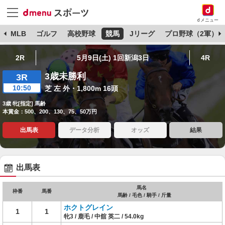
dメニュー
球
MLB
ゴルフ
高校野球
競馬
Jリーグ
プロ野球（2軍）
2R
5月9日(土) 1回新潟3日
4R
3歳未勝利
3R
10:50
芝 左 外・1,800m 16頭
3歳 牝[指定] 馬齢
本賞金：500、200、130、75、50万円
出馬表
データ分析
オッズ
結果
出馬表
馬名
枠番
馬番
馬齢 / 毛色 / 騎手 / 斤量
ホクトグレイン
1
1
牝3 / 鹿毛 / 中舘 英二 / 54.0kg