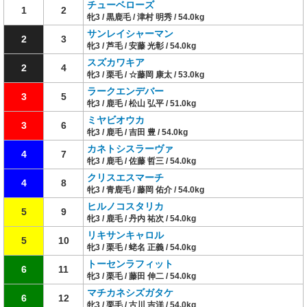
チューベローズ
1
2
牝3 / 黒鹿毛 / 津村 明秀 / 54.0kg
サンレイシャーマン
2
3
牝3 / 芦毛 / 安藤 光彰 / 54.0kg
スズカワキア
2
4
牝3 / 栗毛 / ☆藤岡 康太 / 53.0kg
ラークエンデバー
3
5
牝3 / 鹿毛 / 松山 弘平 / 51.0kg
ミヤビオウカ
3
6
牝3 / 鹿毛 / 吉田 豊 / 54.0kg
カネトシスラーヴァ
4
7
牝3 / 鹿毛 / 佐藤 哲三 / 54.0kg
クリスエスマーチ
4
8
牝3 / 青鹿毛 / 藤岡 佑介 / 54.0kg
ヒルノコスタリカ
5
9
牝3 / 鹿毛 / 丹内 祐次 / 54.0kg
リキサンキャロル
5
10
牝3 / 栗毛 / 蛯名 正義 / 54.0kg
トーセンラフィット
6
11
牝3 / 栗毛 / 藤田 伸二 / 54.0kg
マチカネシズガタケ
6
12
牝3 / 栗毛 / 古川 吉洋 / 54.0kg