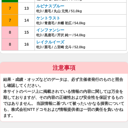
ルピナスブルー
7
13
牝3 / 鹿毛 / 丸山 元気 / 51.0kg
ケントラスト
7
14
牝3 / 青鹿毛 / 木幡 初広 / 54.0kg
インファンシー
8
15
牝3 / 黒鹿毛 / 芹沢 純一 / 54.0kg
レイクルイーズ
8
16
牝3 / 栗毛 / △宮崎 北斗 / 52.0kg
注意事項
結果・成績・オッズなどのデータは、必ず主催者発行のものと照合
し確認してください。
本サイトのページ上に掲載されている情報の内容に関しては万全を
期しておりますが、その内容の正確性および安全性を保証するもの
ではありません。 当該情報に基づいて被ったいかなる損害について
も、株式会社NTTドコモおよび情報提供者は一切の責任を負いかね
ます。