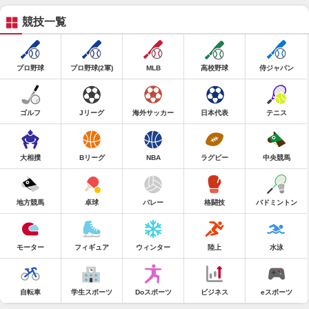
競技一覧
プロ野球
プロ野球(2軍)
MLB
高校野球
侍ジャパン
ゴルフ
Jリーグ
海外サッカー
日本代表
テニス
大相撲
Bリーグ
NBA
ラグビー
中央競馬
地方競馬
卓球
バレー
格闘技
バドミントン
モーター
フィギュア
ウィンター
陸上
水泳
自転車
学生スポーツ
Doスポーツ
ビジネス
eスポーツ