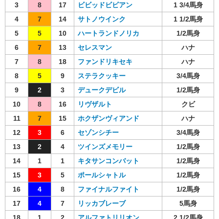
3
8
17
ビビッドビビアン
1 3/4馬身
4
7
14
サトノウインク
1 1/2馬身
5
5
10
ハートランドノリカ
1/2馬身
6
7
13
セレスマン
ハナ
7
8
18
ファンドリキセキ
ハナ
8
5
9
ステラクッキー
3/4馬身
9
2
3
デュークデビル
1/2馬身
10
8
16
リヴザルト
クビ
11
7
15
ホクザンヴィアンド
ハナ
12
3
6
セゾンシチー
3/4馬身
13
2
4
ツインズメモリー
1/2馬身
14
1
1
キタサンコンバット
1/2馬身
15
3
5
ポールシャトル
1/2馬身
16
4
8
ファイナルファイト
1/2馬身
17
4
7
リッカブレーブ
5馬身
18
1
2
アルファトリリオン
2 1/2馬身