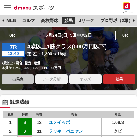
dメニュー
球
MLB
ゴルフ
高校野球
競馬
Jリーグ
プロ野球（2軍）
6R
5月24日(日) 3回中京2日
8R
4歳以上1勝クラス(500万円以下)
7R
13:40
芝 左・1,200m 18頭
4歳以上 (混合)[指定] 定量
本賞金：740、300、190、110、74万円
出馬表
データ分析
オッズ
結果
競走成績
着順
枠番
馬番
馬名
着差
1
6
12
ユメイッポ
1.08.3
2
6
11
ラッキーバニヤン
クビ