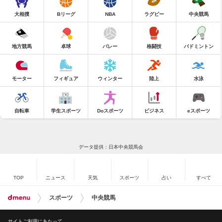
大相撲
Bリーグ
NBA
ラグビー
中央競馬
地方競馬
卓球
バレー
格闘技
バドミントン
モーター
フィギュア
ウィンター
陸上
水泳
自転車
学生スポーツ
Doスポーツ
ビジネス
eスポーツ
データ提供：日本中央競馬会
TOP
ニュース
天気
スポーツ
占い
すべて
スポーツ
中央競馬
サイトご利用にあたって