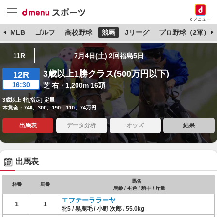
dメニュー
球
MLB
ゴルフ
高校野球
競馬
Jリーグ
プロ野球（2軍）
11R
7月4日(土) 2回福島5日
3歳以上1勝クラス(500万円以下)
12R
16:30
芝 右・1,200m 16頭
3歳以上 牝[指定] 定量
本賞金：740、300、190、110、74万円
出馬表
データ分析
オッズ
結果
出馬表
馬名
枠番
馬番
馬齢 / 毛色 / 騎手 / 斤量
エフテーララーヤ
1
1
牝5 / 黒鹿毛 / 小野 次郎 / 55.0kg