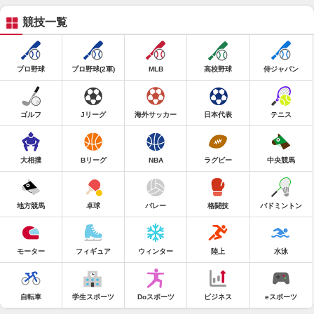
競技一覧
プロ野球
プロ野球(2軍)
MLB
高校野球
侍ジャパン
ゴルフ
Jリーグ
海外サッカー
日本代表
テニス
大相撲
Bリーグ
NBA
ラグビー
中央競馬
地方競馬
卓球
バレー
格闘技
バドミントン
モーター
フィギュア
ウィンター
陸上
水泳
自転車
学生スポーツ
Doスポーツ
ビジネス
eスポーツ