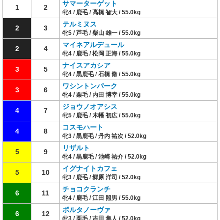
サマーターゲット
1
2
牝4 / 鹿毛 / 高橋 智大 / 55.0kg
テルミヌス
2
3
牝5 / 芦毛 / 柴山 雄一 / 55.0kg
マイネアルデュール
2
4
牝4 / 鹿毛 / 松岡 正海 / 55.0kg
ナイスアカシア
3
5
牝4 / 黒鹿毛 / 石橋 脩 / 55.0kg
ワシントンパーク
3
6
牝4 / 栗毛 / 内田 博幸 / 55.0kg
ジョウノオアシス
4
7
牝5 / 鹿毛 / 木幡 初広 / 55.0kg
コスモハート
4
8
牝3 / 黒鹿毛 / 丹内 祐次 / 52.0kg
リザルト
5
9
牝4 / 黒鹿毛 / 池崎 祐介 / 52.0kg
イグナイトカフェ
5
10
牝3 / 鹿毛 / 郷原 洋司 / 52.0kg
チョコクランチ
6
11
牝4 / 鹿毛 / 江田 照男 / 55.0kg
ポルタノーヴァ
6
12
牝3 / 栗毛 / 吉田 隼人 / 52.0kg