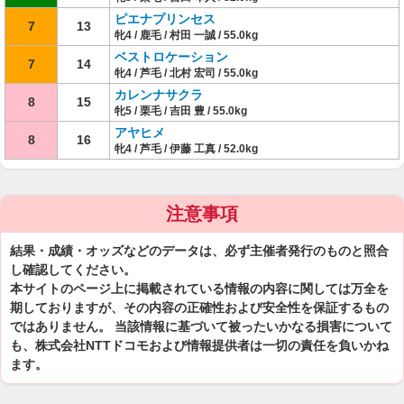
ピエナプリンセス
7
13
牝4 / 鹿毛 / 村田 一誠 / 55.0kg
ベストロケーション
7
14
牝4 / 芦毛 / 北村 宏司 / 55.0kg
カレンナサクラ
8
15
牝5 / 栗毛 / 吉田 豊 / 55.0kg
アヤヒメ
8
16
牝4 / 芦毛 / 伊藤 工真 / 52.0kg
注意事項
結果・成績・オッズなどのデータは、必ず主催者発行のものと照合
し確認してください。
本サイトのページ上に掲載されている情報の内容に関しては万全を
期しておりますが、その内容の正確性および安全性を保証するもの
ではありません。 当該情報に基づいて被ったいかなる損害について
も、株式会社NTTドコモおよび情報提供者は一切の責任を負いかね
ます。