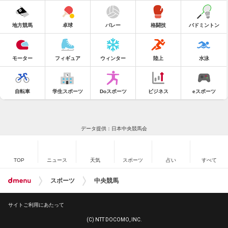
地方競馬
卓球
バレー
格闘技
バドミントン
モーター
フィギュア
ウィンター
陸上
水泳
自転車
学生スポーツ
Doスポーツ
ビジネス
eスポーツ
データ提供：日本中央競馬会
TOP
ニュース
天気
スポーツ
占い
すべて
スポーツ
中央競馬
サイトご利用にあたって
(C) NTT DOCOMO, INC.