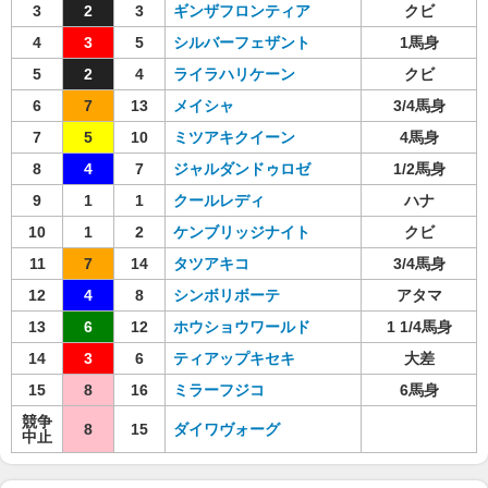
3
2
3
ギンザフロンティア
クビ
4
3
5
シルバーフェザント
1馬身
5
2
4
ライラハリケーン
クビ
6
7
13
メイシャ
3/4馬身
7
5
10
ミツアキクイーン
4馬身
8
4
7
ジャルダンドゥロゼ
1/2馬身
9
1
1
クールレディ
ハナ
10
1
2
ケンブリッジナイト
クビ
11
7
14
タツアキコ
3/4馬身
12
4
8
シンボリボーテ
アタマ
13
6
12
ホウショウワールド
1 1/4馬身
14
3
6
ティアップキセキ
大差
15
8
16
ミラーフジコ
6馬身
競争
8
15
ダイワヴォーグ
中止