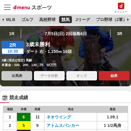
dメニュー
球
MLB
ゴルフ
高校野球
競馬
Jリーグ
プロ野球（2軍）
1R
7月5日(日) 2回福島6日
3R
3歳未勝利
2R
10:30
ダート 右・1,150m 16頭
3歳 (混合)[指定] 馬齢
本賞金：500、200、130、75、50万円
出馬表
データ分析
オッズ
結果
競走成績
着順
枠番
馬番
馬名
着差
1
6
11
ネオウイング
1.09.1
2
5
9
アトムスパンカー
1 1/2馬身