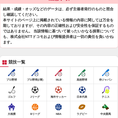
結果・成績・オッズなどのデータは、必ず主催者発行のものと照合
し確認してください。
本サイトのページ上に掲載されている情報の内容に関しては万全を
期しておりますが、その内容の正確性および安全性を保証するもの
ではありません。 当該情報に基づいて被ったいかなる損害について
も、株式会社NTTドコモおよび情報提供者は一切の責任を負いかね
ます。
競技一覧
プロ野球
プロ野球(2軍)
MLB
高校野球
侍ジャパン
ゴルフ
Jリーグ
海外サッカー
日本代表
テニス
大相撲
Bリーグ
NBA
ラグビー
中央競馬