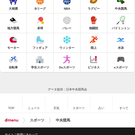
大相撲
Bリーグ
NBA
ラグビー
中央競馬
地方競馬
卓球
バレー
格闘技
バドミントン
モーター
フィギュア
ウィンター
陸上
水泳
自転車
学生スポーツ
Doスポーツ
ビジネス
eスポーツ
データ提供：日本中央競馬会
TOP
ニュース
天気
スポーツ
占い
すべて
スポーツ
中央競馬
サイトご利用にあたって