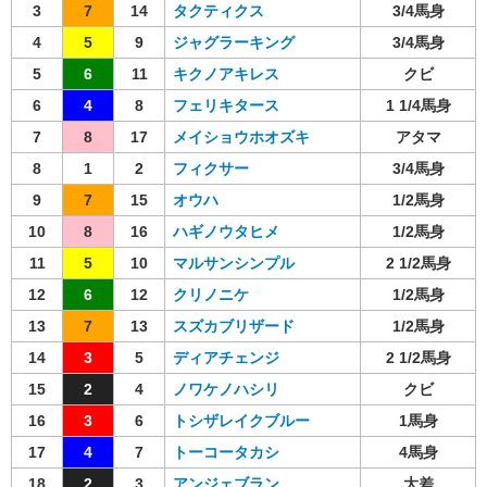
3
7
14
タクティクス
3/4馬身
4
5
9
ジャグラーキング
3/4馬身
5
6
11
キクノアキレス
クビ
6
4
8
フェリキタース
1 1/4馬身
7
8
17
メイショウホオズキ
アタマ
8
1
2
フィクサー
3/4馬身
9
7
15
オウハ
1/2馬身
10
8
16
ハギノウタヒメ
1/2馬身
11
5
10
マルサンシンプル
2 1/2馬身
12
6
12
クリノニケ
1/2馬身
13
7
13
スズカブリザード
1/2馬身
14
3
5
ディアチェンジ
2 1/2馬身
15
2
4
ノワケノハシリ
クビ
16
3
6
トシザレイクブルー
1馬身
17
4
7
トーコータカシ
4馬身
18
2
3
アンジェブラン
大差