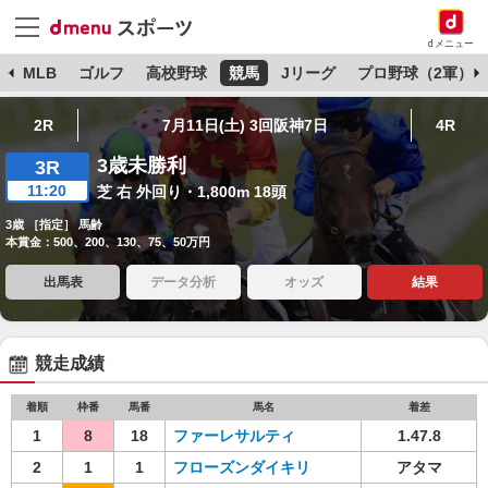
dメニュー
球
MLB
ゴルフ
高校野球
競馬
Jリーグ
プロ野球（2軍）
2R
7月11日(土) 3回阪神7日
4R
3歳未勝利
3R
11:20
芝 右 外回り・1,800m 18頭
3歳 ［指定］ 馬齢
本賞金：500、200、130、75、50万円
出馬表
データ分析
オッズ
結果
競走成績
着順
枠番
馬番
馬名
着差
1
8
18
ファーレサルティ
1.47.8
2
1
1
フローズンダイキリ
アタマ