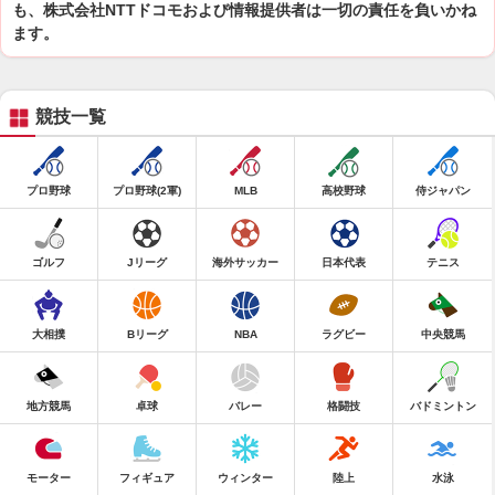
も、株式会社NTTドコモおよび情報提供者は一切の責任を負いかね
ます。
競技一覧
プロ野球
プロ野球(2軍)
MLB
高校野球
侍ジャパン
ゴルフ
Jリーグ
海外サッカー
日本代表
テニス
大相撲
Bリーグ
NBA
ラグビー
中央競馬
地方競馬
卓球
バレー
格闘技
バドミントン
モーター
フィギュア
ウィンター
陸上
水泳