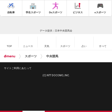
自転車
学生スポーツ
Doスポーツ
ビジネス
eスポーツ
データ提供：日本中央競馬会
TOP
ニュース
天気
スポーツ
占い
すべて
スポーツ
中央競馬
サイトご利用にあたって
(C) NTT DOCOMO, INC.