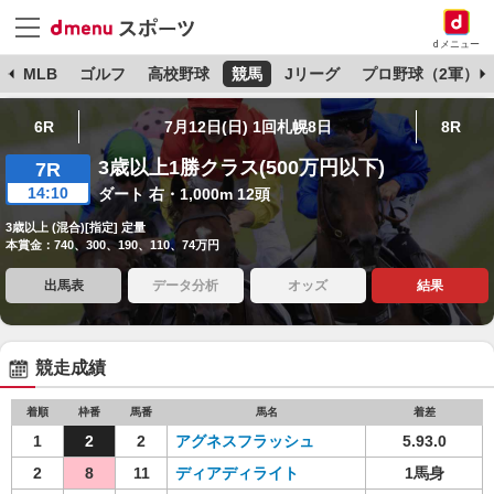
dメニュー
球
MLB
ゴルフ
高校野球
競馬
Jリーグ
プロ野球（2軍）
6R
7月12日(日) 1回札幌8日
8R
3歳以上1勝クラス(500万円以下)
7R
14:10
ダート 右・1,000m 12頭
3歳以上 (混合)[指定] 定量
本賞金：740、300、190、110、74万円
出馬表
データ分析
オッズ
結果
競走成績
着順
枠番
馬番
馬名
着差
1
2
2
アグネスフラッシュ
5.93.0
2
8
11
ディアディライト
1馬身