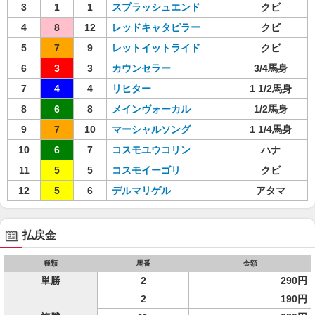
3
1
1
スプラッシュエンド
クビ
4
8
12
レッドキャタピラー
クビ
5
7
9
レットイットライド
クビ
6
3
3
カウンセラー
3/4馬身
7
4
4
リヒター
1 1/2馬身
8
6
8
メインヴォーカル
1/2馬身
9
7
10
マーシャルソング
1 1/4馬身
10
6
7
コスモユウコリン
ハナ
11
5
5
コスモイーゴリ
クビ
12
5
6
デルマリゲル
アタマ
払戻金
種類
馬番
金額
単勝
2
290円
2
190円