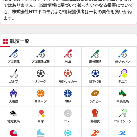
ではありません。 当該情報に基づいて被ったいかなる損害について
も、株式会社NTTドコモおよび情報提供者は一切の責任を負いかね
ます。
競技一覧
プロ野球
プロ野球(2軍)
MLB
高校野球
侍ジャパン
ゴルフ
Jリーグ
海外サッカー
日本代表
テニス
大相撲
Bリーグ
NBA
ラグビー
中央競馬
地方競馬
卓球
バレー
格闘技
バドミントン