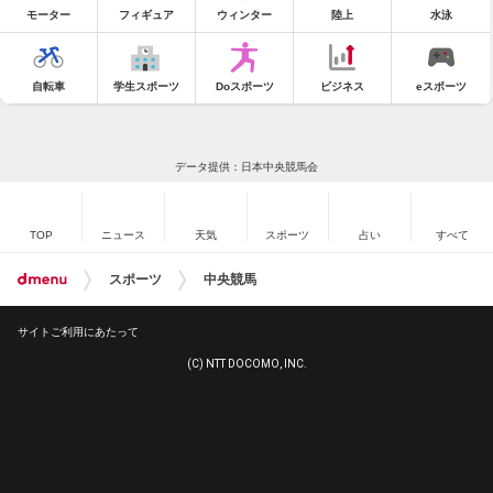
モーター
フィギュア
ウィンター
陸上
水泳
自転車
学生スポーツ
Doスポーツ
ビジネス
eスポーツ
データ提供：日本中央競馬会
TOP
ニュース
天気
スポーツ
占い
すべて
スポーツ
中央競馬
サイトご利用にあたって
(C) NTT DOCOMO, INC.