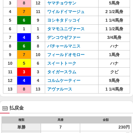
3
8
12
ヤマチョウサン
5馬身
4
7
11
ワイルドイマージュ
2 1/2馬身
5
6
9
ヨシキタドッコイ
1 1/4馬身
6
1
1
タマモユニヴァース
1 1/2馬身
7
4
5
デンコウゼファー
3/4馬身
8
6
8
パチャールマニス
ハナ
9
7
10
フィールドオモロー
1馬身
10
5
6
スイートトーク
ハナ
11
3
3
タイガースラム
クビ
12
4
4
コルムケーティー
9馬身
13
8
13
アヴァルース
1 1/4馬身
払戻金
種類
馬番
金額
単勝
7
230円