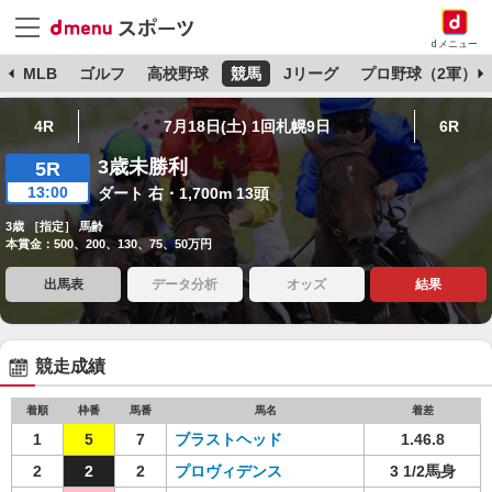
dメニュー
球
MLB
ゴルフ
高校野球
競馬
Jリーグ
プロ野球（2軍）
4R
7月18日(土) 1回札幌9日
6R
3歳未勝利
5R
13:00
ダート 右・1,700m 13頭
3歳 ［指定］ 馬齢
本賞金：500、200、130、75、50万円
出馬表
データ分析
オッズ
結果
競走成績
着順
枠番
馬番
馬名
着差
1
5
7
ブラストヘッド
1.46.8
2
2
2
プロヴィデンス
3 1/2馬身