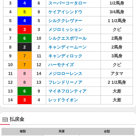
3
4
6
スーパーコータロー
1/2馬身
4
5
8
ケイアイシンドウ
3/4馬身
5
4
5
シルククレヴァー
1 1/2馬身
6
3
3
メジロミッション
クビ
7
6
10
シルクエスポワール
2馬身
8
2
2
キャンディームーン
2馬身
9
7
11
キャンディロック
3馬身
10
7
12
ハーモナイズ
クビ
11
8
14
メジロローレンス
アタマ
12
8
13
フレンドリーノア
2 1/2馬身
13
6
9
マイネフロンティア
大差
14
3
4
レッドライオン
大差
払戻金
種類
馬番
金額