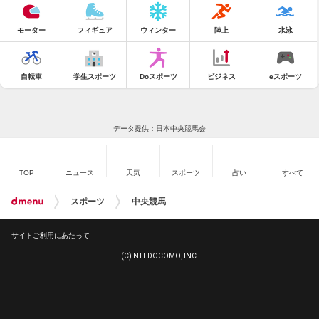
モーター
フィギュア
ウィンター
陸上
水泳
自転車
学生スポーツ
Doスポーツ
ビジネス
eスポーツ
データ提供：日本中央競馬会
TOP
ニュース
天気
スポーツ
占い
すべて
スポーツ
中央競馬
サイトご利用にあたって
(C) NTT DOCOMO, INC.