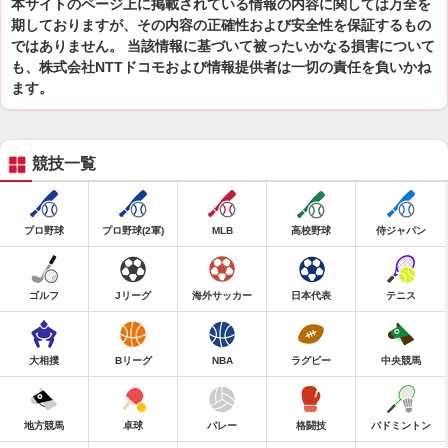
本サイトのページ上に掲載されている情報の内容に関しては万全を
期しておりますが、その内容の正確性および安全性を保証するもの
ではありません。 当該情報に基づいて被ったいかなる損害について
も、株式会社NTTドコモおよび情報提供者は一切の責任を負いかね
ます。
競技一覧
プロ野球
プロ野球(2軍)
MLB
高校野球
侍ジャパン
ゴルフ
Jリーグ
海外サッカー
日本代表
テニス
大相撲
Bリーグ
NBA
ラグビー
中央競馬
地方競馬
卓球
バレー
格闘技
バドミントン