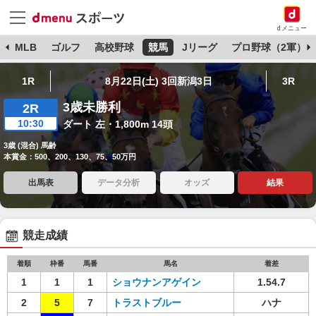
dメニュー
球
MLB
ゴルフ
高校野球
競馬
Jリーグ
プロ野球（2軍）
1R
8月22日(土) 3回新潟3日
3R
3歳未勝利
2R
10:30
ダート 左・1,800m 14頭
3歳 (混合) 馬齢
本賞金：500、200、130、75、50万円
出馬表
データ分析
オッズ
結果
競走成績
着順
枠番
馬番
馬名
着差
1
1
1
ショウナンアゲイン
1.54.7
2
5
7
トラストブルー
ハナ