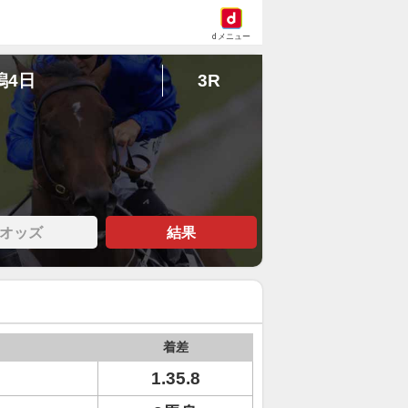
dメニュー
潟4日
3R
オッズ
結果
着差
ト
1.35.8