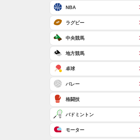
NBA
ラグビー
中央競馬
地方競馬
卓球
バレー
格闘技
バドミントン
モーター