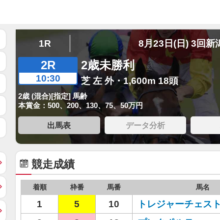
1R
8月23日(日) 3回新
2R
2歳未勝利
10:30
芝 左 外・1,600m 18頭
2歳 (混合)[指定] 馬齢
本賞金：500、200、130、75、50万円
出馬表
データ分析
競走成績
着順
枠番
馬番
馬名
1
5
10
トレジャーチェス