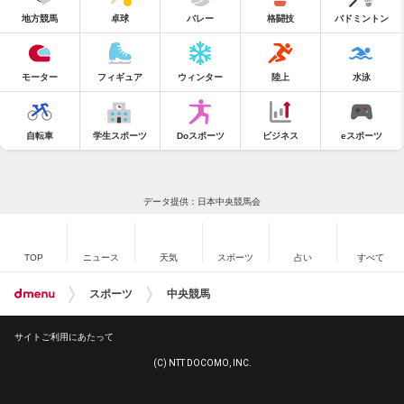
地方競馬
卓球
バレー
格闘技
バドミントン
モーター
フィギュア
ウィンター
陸上
水泳
自転車
学生スポーツ
Doスポーツ
ビジネス
eスポーツ
データ提供：日本中央競馬会
TOP
ニュース
天気
スポーツ
占い
すべて
スポーツ
中央競馬
サイトご利用にあたって
(C) NTT DOCOMO, INC.