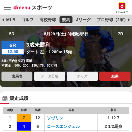
dメニュー
球
MLB
ゴルフ
高校野球
競馬
Jリーグ
プロ野球（2軍）
5R
8月29日(土) 3回新潟5日
7R
3歳未勝利
6R
12:50
ダート 左・1,200m 15頭
3歳 (混合)[指定] 馬齢
本賞金：500、200、130、75、50万円
出馬表
データ分析
オッズ
結果
競走成績
着順
枠番
馬番
馬名
着差
1
7
12
ソヴリン
1.12.7
2
4
6
ローズエンジェル
2 1/2馬身