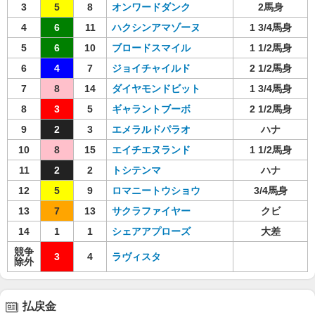
3
5
8
オンワードダンク
2馬身
4
6
11
ハクシンアマゾーヌ
1 3/4馬身
5
6
10
ブロードスマイル
1 1/2馬身
6
4
7
ジョイチャイルド
2 1/2馬身
7
8
14
ダイヤモンドビット
1 3/4馬身
8
3
5
ギャラントブーボ
2 1/2馬身
9
2
3
エメラルドパラオ
ハナ
10
8
15
エイチエヌランド
1 1/2馬身
11
2
2
トシテンマ
ハナ
12
5
9
ロマニートウショウ
3/4馬身
13
7
13
サクラファイヤー
クビ
14
1
1
シェアアプローズ
大差
競争
3
4
ラヴィスタ
除外
払戻金