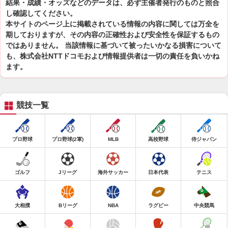
結果・成績・オッズなどのデータは、必ず主催者発行のものと照合
し確認してください。
本サイトのページ上に掲載されている情報の内容に関しては万全を
期しておりますが、その内容の正確性および安全性を保証するもの
ではありません。 当該情報に基づいて被ったいかなる損害について
も、株式会社NTTドコモおよび情報提供者は一切の責任を負いかね
ます。
競技一覧
プロ野球
プロ野球(2軍)
MLB
高校野球
侍ジャパン
ゴルフ
Jリーグ
海外サッカー
日本代表
テニス
大相撲
Bリーグ
NBA
ラグビー
中央競馬