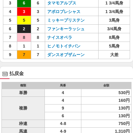
3
6
6
タマモアルプス
1 3/4馬身
4
3
3
アポロプレシャス
1 3/4馬身
5
5
5
ミッキープリステン
3馬身
6
2
2
ファンキーラッシュ
3/4馬身
7
8
8
ナイスオペラ
8馬身
8
1
1
ヒノモトイチバン
5馬身
9
7
7
ダンスオブザムーン
大差
払戻金
種類
馬番
金額
単勝
4
530円
4
160円
複勝
9
130円
6
130円
枠連
4-8
750円
馬連
4-9
1,310円