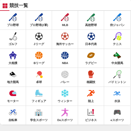
競技一覧
プロ野球
プロ野球(2軍)
MLB
高校野球
侍ジャパン
ゴルフ
Jリーグ
海外サッカー
日本代表
テニス
大相撲
Bリーグ
NBA
ラグビー
中央競馬
地方競馬
卓球
バレー
格闘技
バドミントン
モーター
フィギュア
ウィンター
陸上
水泳
自転車
学生スポーツ
Doスポーツ
ビジネス
eスポーツ