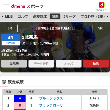
dメニュー
球
MLB
ゴルフ
高校野球
競馬
Jリーグ
プロ野球（2軍）
3R
8月30日(日) 2回札幌10日
5R
2歳新馬
4R
12:30
ダート 右・1,700m 9頭
2歳 (混合)[指定] 馬齢
本賞金：700、280、180、110、70万円
出馬表
データ分析
オッズ
結果
競走成績
着順
枠番
馬番
馬名
着差
1
4
4
ブルーソックス
1.47.7
2
8
9
フラッテローザ
5馬身