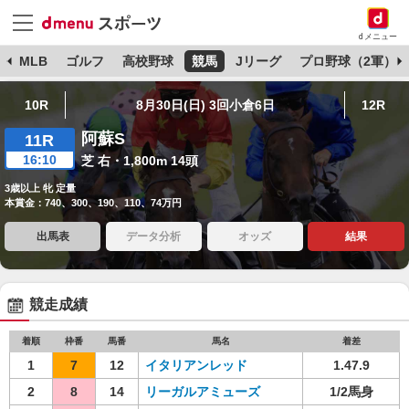
dメニュー
球
MLB
ゴルフ
高校野球
競馬
Jリーグ
プロ野球（2軍）
10R
8月30日(日) 3回小倉6日
12R
阿蘇S
11R
16:10
芝 右・1,800m 14頭
3歳以上 牝 定量
本賞金：740、300、190、110、74万円
出馬表
データ分析
オッズ
結果
競走成績
着順
枠番
馬番
馬名
着差
1
7
12
イタリアンレッド
1.47.9
2
8
14
リーガルアミューズ
1/2馬身