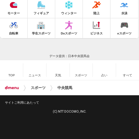
モーター
フィギュア
ウィンター
陸上
水泳
自転車
学生スポーツ
Doスポーツ
ビジネス
eスポーツ
データ提供：日本中央競馬会
TOP
ニュース
天気
スポーツ
占い
すべて
スポーツ
中央競馬
サイトご利用にあたって
(C) NTT DOCOMO, INC.