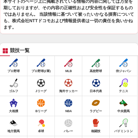
本サイトのページ上に掲載されている情報の内容に関しては万全を
期しておりますが、その内容の正確性および安全性を保証するもの
ではありません。 当該情報に基づいて被ったいかなる損害について
も、株式会社NTTドコモおよび情報提供者は一切の責任を負いかね
ます。
競技一覧
プロ野球
プロ野球(2軍)
MLB
高校野球
侍ジャパン
ゴルフ
Jリーグ
海外サッカー
日本代表
テニス
大相撲
Bリーグ
NBA
ラグビー
中央競馬
地方競馬
卓球
バレー
格闘技
バドミントン