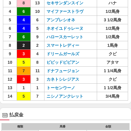
3
8
13
セキサンダンスイン
ハナ
4
6
10
マイファーストラヴ
1/2馬身
5
4
6
アンプレシオネ
3 1/2馬身
6
4
5
ネオイユドゥレーヌ
1/2馬身
7
6
9
ハロースカーレット
1/2馬身
8
2
2
スマートレディー
1馬身
9
3
4
ドリームガールズ
クビ
10
5
8
ビビッドビビアン
アタマ
11
7
11
ドナフュージョン
1 1/4馬身
12
3
3
カネトシレジアス
クビ
13
1
1
トーセンウーノ
1 1/2馬身
14
5
7
ニシノアンクレット
3/4馬身
払戻金
種類
馬番
金額