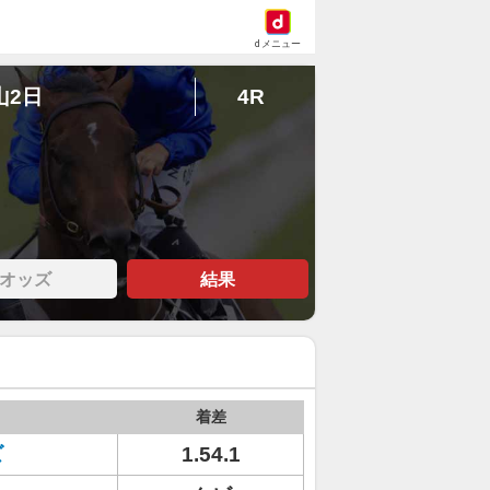
dメニュー
山2日
4R
オッズ
結果
着差
ズ
1.54.1