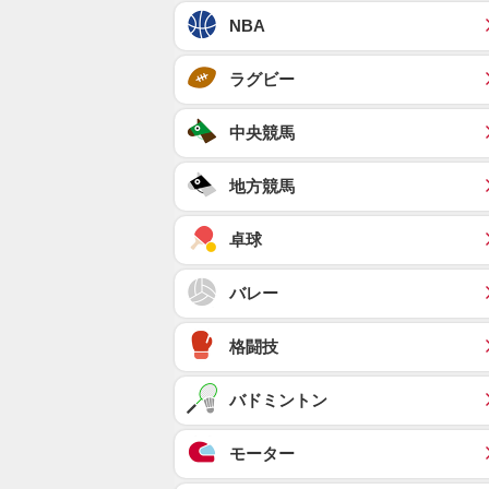
NBA
ラグビー
中央競馬
地方競馬
卓球
バレー
格闘技
バドミントン
モーター