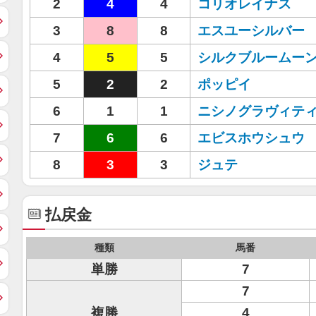
2
4
4
コリオレイナス
3
8
8
エスユーシルバー
4
5
5
シルクブルームー
5
2
2
ポッピイ
6
1
1
ニシノグラヴィテ
7
6
6
エビスホウシュウ
8
3
3
ジュテ
払戻金
種類
馬番
単勝
7
7
複勝
4