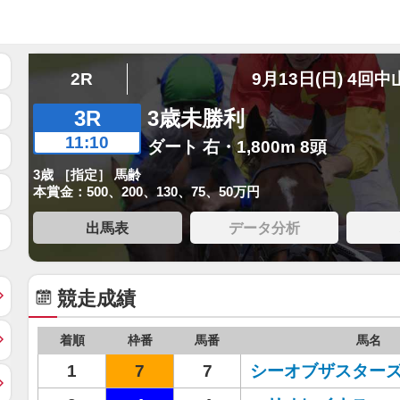
2R
9月13日(日) 4回中
3R
3歳未勝利
11:10
ダート 右・1,800m 8頭
3歳 ［指定］ 馬齢
本賞金：500、200、130、75、50万円
出馬表
データ分析
競走成績
着順
枠番
馬番
馬名
1
7
7
シーオブザスター