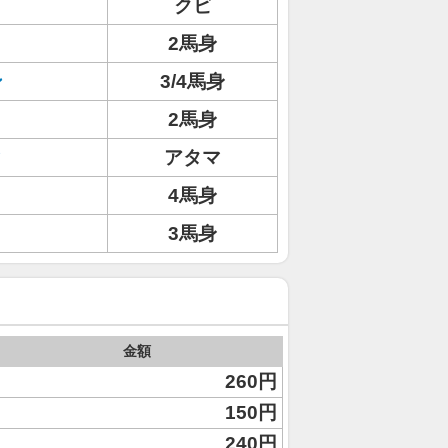
クビ
2馬身
ン
3/4馬身
2馬身
ィ
アタマ
4馬身
3馬身
金額
260円
150円
240円