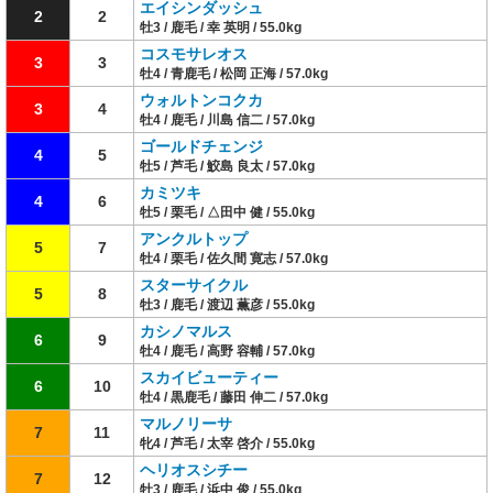
エイシンダッシュ
2
2
牡3 / 鹿毛 / 幸 英明 / 55.0kg
コスモサレオス
3
3
牡4 / 青鹿毛 / 松岡 正海 / 57.0kg
ウォルトンコクカ
3
4
牡4 / 鹿毛 / 川島 信二 / 57.0kg
ゴールドチェンジ
4
5
牡5 / 芦毛 / 鮫島 良太 / 57.0kg
カミツキ
4
6
牡5 / 栗毛 / △田中 健 / 55.0kg
アンクルトップ
5
7
牡4 / 栗毛 / 佐久間 寛志 / 57.0kg
スターサイクル
5
8
牡3 / 鹿毛 / 渡辺 薫彦 / 55.0kg
カシノマルス
6
9
牡4 / 鹿毛 / 高野 容輔 / 57.0kg
スカイビューティー
6
10
牡4 / 黒鹿毛 / 藤田 伸二 / 57.0kg
マルノリーサ
7
11
牝4 / 芦毛 / 太宰 啓介 / 55.0kg
ヘリオスシチー
7
12
牡3 / 鹿毛 / 浜中 俊 / 55.0kg