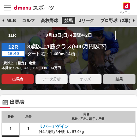
dメニュー
球
MLB
ゴルフ
高校野球
競馬
Jリーグ
プロ野球（2軍）
11R
9月13日(日) 4回阪神2日
3歳以上1勝クラス(500万円以下)
12R
16:40
ダート 右・1,400m 14頭
3歳以上 ［指定］ 定量
本賞金：740、300、190、110、74万円
出馬表
データ分析
オッズ
結果
出馬表
馬名
枠番
馬番
馬齢 / 毛色 / 騎手 / 斤量
リバーアゲイン
1
1
牡4 / 栗毛 / 小牧 太 / 57.0kg