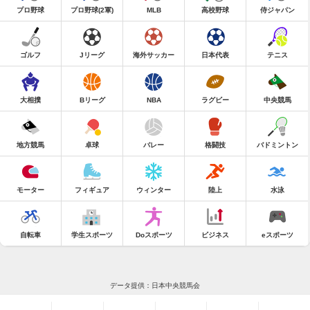
プロ野球
プロ野球(2軍)
MLB
高校野球
侍ジャパン
ゴルフ
Jリーグ
海外サッカー
日本代表
テニス
大相撲
Bリーグ
NBA
ラグビー
中央競馬
地方競馬
卓球
バレー
格闘技
バドミントン
モーター
フィギュア
ウィンター
陸上
水泳
自転車
学生スポーツ
Doスポーツ
ビジネス
eスポーツ
データ提供：日本中央競馬会