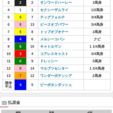
3
2
2
サンワードハーレー
3馬身
4
1
1
セクシーザムライ
1/2馬身
5
5
7
ティグフォルテ
3/4馬身
6
8
13
ピースオブパワー
3/4馬身
7
5
8
トップオブオナー
2馬身
8
4
6
メルシーコバン
クビ
9
6
10
キャトルマン
1 1/4馬身
10
3
4
コアレスキャスト
3/4馬身
11
6
9
ドレッシー
5馬身
12
8
14
マルブツセンター
1 3/4馬身
13
7
12
ワンダーポテンシア
2馬身
競争
4
5
ビーボタンダッシュ
中止
払戻金
種類
馬番
金額