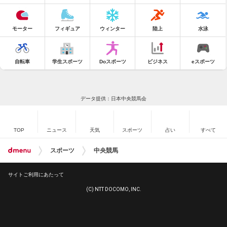
モーター
フィギュア
ウィンター
陸上
水泳
自転車
学生スポーツ
Doスポーツ
ビジネス
eスポーツ
データ提供：日本中央競馬会
TOP
ニュース
天気
スポーツ
占い
すべて
スポーツ
中央競馬
サイトご利用にあたって
(C) NTT DOCOMO, INC.