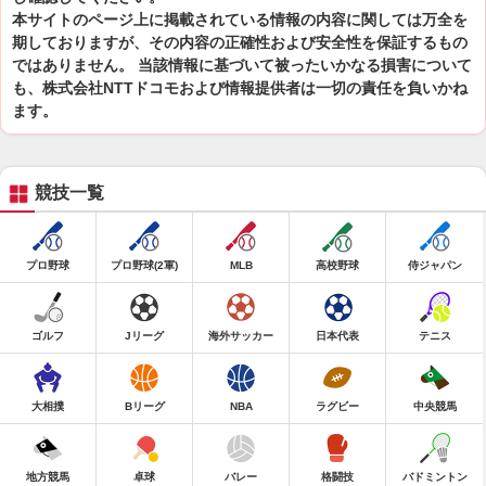
本サイトのページ上に掲載されている情報の内容に関しては万全を
期しておりますが、その内容の正確性および安全性を保証するもの
ではありません。 当該情報に基づいて被ったいかなる損害について
も、株式会社NTTドコモおよび情報提供者は一切の責任を負いかね
ます。
競技一覧
プロ野球
プロ野球(2軍)
MLB
高校野球
侍ジャパン
ゴルフ
Jリーグ
海外サッカー
日本代表
テニス
大相撲
Bリーグ
NBA
ラグビー
中央競馬
地方競馬
卓球
バレー
格闘技
バドミントン