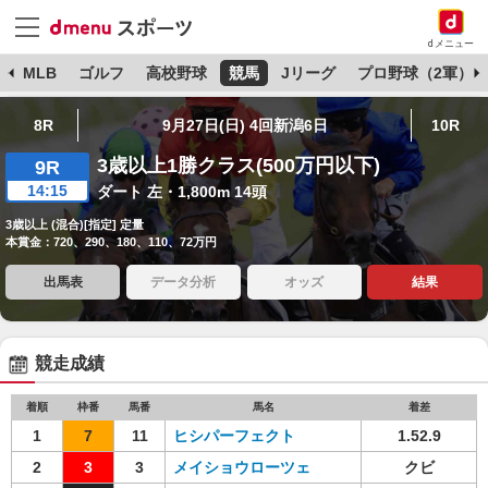
dメニュー
球
MLB
ゴルフ
高校野球
競馬
Jリーグ
プロ野球（2軍）
8R
9月27日(日) 4回新潟6日
10R
3歳以上1勝クラス(500万円以下)
9R
14:15
ダート 左・1,800m 14頭
3歳以上 (混合)[指定] 定量
本賞金：720、290、180、110、72万円
出馬表
データ分析
オッズ
結果
競走成績
着順
枠番
馬番
馬名
着差
1
7
11
ヒシパーフェクト
1.52.9
2
3
3
メイショウローツェ
クビ