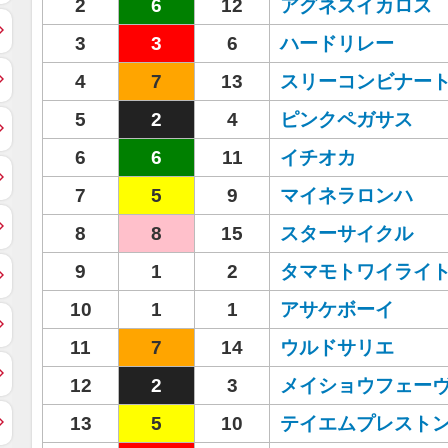
2
6
12
アグネスイカロス
3
3
6
ハードリレー
4
7
13
スリーコンビナー
5
2
4
ピンクペガサス
6
6
11
イチオカ
7
5
9
マイネラロンハ
8
8
15
スターサイクル
9
1
2
タマモトワイライ
10
1
1
アサケボーイ
11
7
14
ウルドサリエ
12
2
3
メイショウフェー
13
5
10
テイエムプレスト