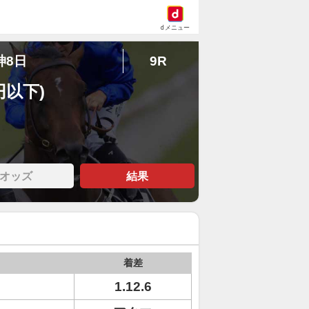
dメニュー
神8日
9R
円以下)
オッズ
結果
着差
1.12.6