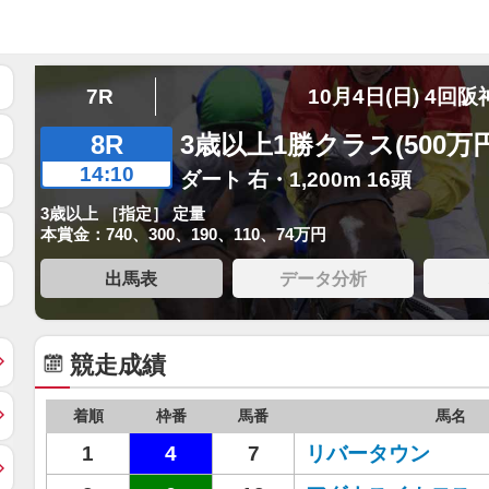
7R
10月4日(日) 4回阪
8R
3歳以上1勝クラス(500万
14:10
ダート 右・1,200m 16頭
3歳以上 ［指定］ 定量
本賞金：740、300、190、110、74万円
出馬表
データ分析
競走成績
着順
枠番
馬番
馬名
1
4
7
リバータウン