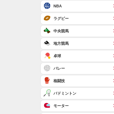
NBA
ラグビー
中央競馬
地方競馬
卓球
バレー
格闘技
バドミントン
モーター