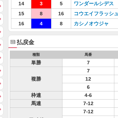
14
3
5
ワンダールシデス
15
8
16
コウエイフラッシ
16
4
8
カシノオウジャ
払戻金
種類
馬番
単勝
7
7
複勝
12
6
枠連
4-6
馬連
7-12
7-12