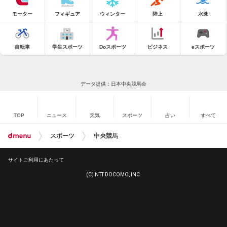
モーター
フィギュア
ウィンター
陸上
水泳
自転車
学生スポーツ
Doスポーツ
ビジネス
eスポーツ
データ提供：日本中央競馬会
TOP
ニュース
天気
スポーツ
占い
すべて
スポーツ
中央競馬
サイトご利用にあたって
(C) NTT DOCOMO, INC.