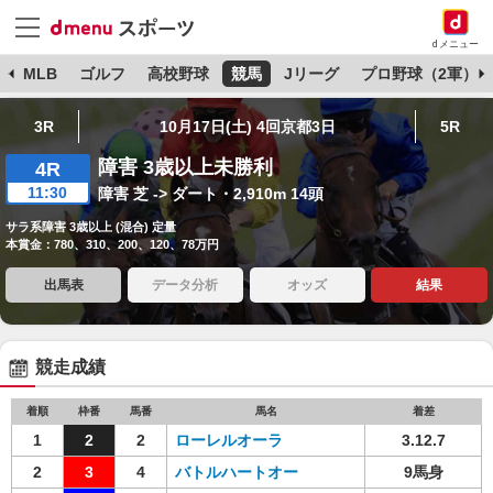
dメニュー
球
MLB
ゴルフ
高校野球
競馬
Jリーグ
プロ野球（2軍）
3R
10月17日(土) 4回京都3日
5R
障害 3歳以上未勝利
4R
11:30
障害 芝 -> ダート・2,910m 14頭
サラ系障害 3歳以上 (混合) 定量
本賞金：780、310、200、120、78万円
出馬表
データ分析
オッズ
結果
競走成績
着順
枠番
馬番
馬名
着差
1
2
2
ローレルオーラ
3.12.7
2
3
4
バトルハートオー
9馬身