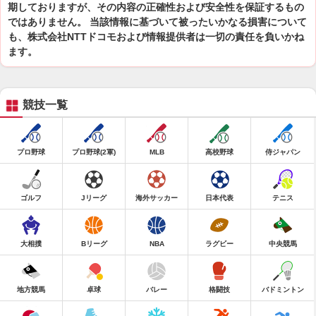
期しておりますが、その内容の正確性および安全性を保証するもの
ではありません。 当該情報に基づいて被ったいかなる損害について
も、株式会社NTTドコモおよび情報提供者は一切の責任を負いかね
ます。
競技一覧
プロ野球
プロ野球(2軍)
MLB
高校野球
侍ジャパン
ゴルフ
Jリーグ
海外サッカー
日本代表
テニス
大相撲
Bリーグ
NBA
ラグビー
中央競馬
地方競馬
卓球
バレー
格闘技
バドミントン