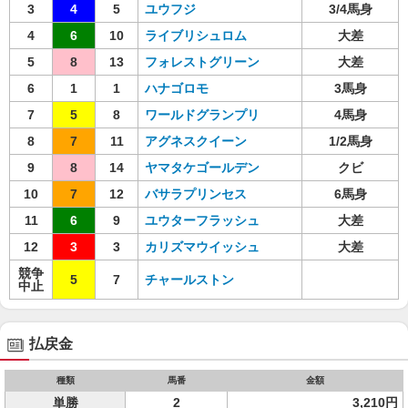
3
4
5
ユウフジ
3/4馬身
4
6
10
ライブリシュロム
大差
5
8
13
フォレストグリーン
大差
6
1
1
ハナゴロモ
3馬身
7
5
8
ワールドグランプリ
4馬身
8
7
11
アグネスクイーン
1/2馬身
9
8
14
ヤマタケゴールデン
クビ
10
7
12
バサラプリンセス
6馬身
11
6
9
ユウターフラッシュ
大差
12
3
3
カリズマウイッシュ
大差
競争
5
7
チャールストン
中止
払戻金
種類
馬番
金額
単勝
2
3,210円