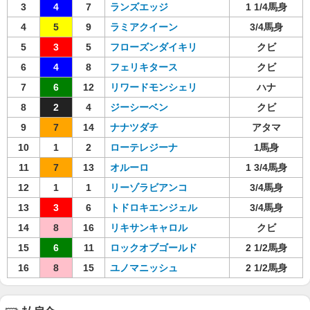
3
4
7
ランズエッジ
1 1/4馬身
4
5
9
ラミアクイーン
3/4馬身
5
3
5
フローズンダイキリ
クビ
6
4
8
フェリキタース
クビ
7
6
12
リワードモンシェリ
ハナ
8
2
4
ジーシーベン
クビ
9
7
14
ナナツダチ
アタマ
10
1
2
ローテレジーナ
1馬身
11
7
13
オルーロ
1 3/4馬身
12
1
1
リーゾラビアンコ
3/4馬身
13
3
6
トドロキエンジェル
3/4馬身
14
8
16
リキサンキャロル
クビ
15
6
11
ロックオブゴールド
2 1/2馬身
16
8
15
ユノマニッシュ
2 1/2馬身