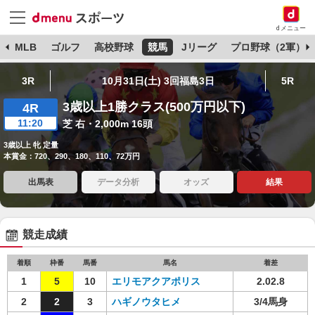
dメニュー
球
MLB
ゴルフ
高校野球
競馬
Jリーグ
プロ野球（2軍）
3R
10月31日(土) 3回福島3日
5R
3歳以上1勝クラス(500万円以下)
4R
11:20
芝 右・2,000m 16頭
3歳以上 牝 定量
本賞金：720、290、180、110、72万円
出馬表
データ分析
オッズ
結果
競走成績
着順
枠番
馬番
馬名
着差
1
5
10
エリモアクアポリス
2.02.8
2
2
3
ハギノウタヒメ
3/4馬身