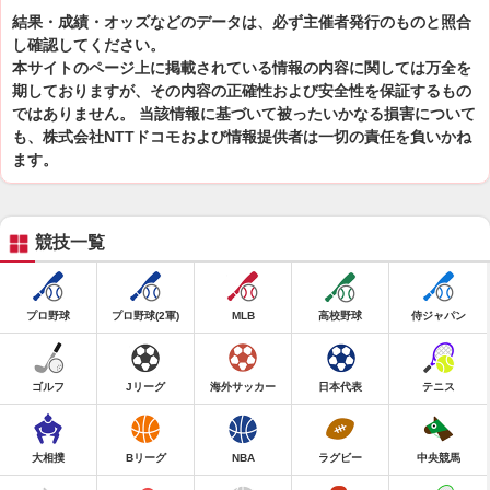
結果・成績・オッズなどのデータは、必ず主催者発行のものと照合
し確認してください。
本サイトのページ上に掲載されている情報の内容に関しては万全を
期しておりますが、その内容の正確性および安全性を保証するもの
ではありません。 当該情報に基づいて被ったいかなる損害について
も、株式会社NTTドコモおよび情報提供者は一切の責任を負いかね
ます。
競技一覧
プロ野球
プロ野球(2軍)
MLB
高校野球
侍ジャパン
ゴルフ
Jリーグ
海外サッカー
日本代表
テニス
大相撲
Bリーグ
NBA
ラグビー
中央競馬