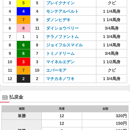
3
5
5
ブレイクナイン
クビ
4
4
4
モンテアルベルト
1 1/4馬身
5
7
9
ダノンヒデキ
1 1/4馬身
6
8
11
ダイショウベリー
3/4馬身
7
1
1
テラノファントム
1 3/4馬身
8
6
8
ジョイフルスマイル
1 1/4馬身
9
6
7
トミノドリーム
3/4馬身
10
3
3
マイネルエデン
1 1/2馬身
11
7
10
エバーモア
クビ
12
2
2
マチカネノワキ
1 3/4馬身
払戻金
種類
馬番
金額
単勝
12
320円
12
150円