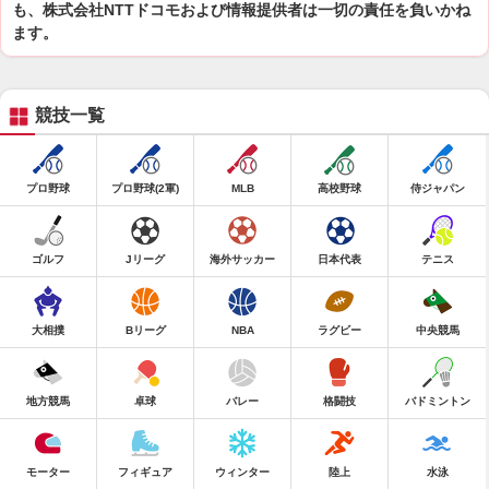
も、株式会社NTTドコモおよび情報提供者は一切の責任を負いかね
ます。
競技一覧
プロ野球
プロ野球(2軍)
MLB
高校野球
侍ジャパン
ゴルフ
Jリーグ
海外サッカー
日本代表
テニス
大相撲
Bリーグ
NBA
ラグビー
中央競馬
地方競馬
卓球
バレー
格闘技
バドミントン
モーター
フィギュア
ウィンター
陸上
水泳