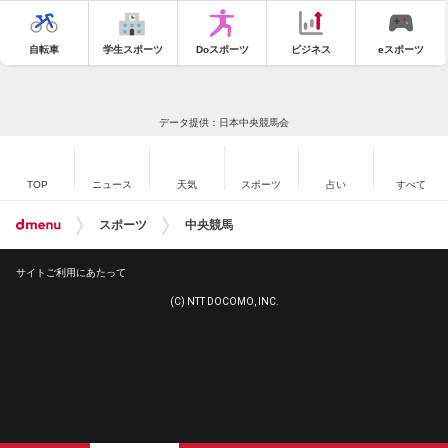
自転車
学生スポーツ
Doスポーツ
ビジネス
eスポーツ
データ提供：日本中央競馬会
TOP
ニュース
天気
スポーツ
占い
すべて
スポーツ
中央競馬
サイトご利用にあたって
(C) NTT DOCOMO, INC.