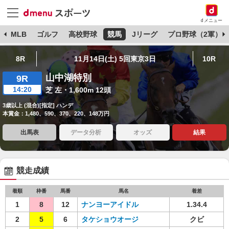
dメニュー
球
MLB
ゴルフ
高校野球
競馬
Jリーグ
プロ野球（2軍）
8R
11月14日(土) 5回東京3日
10R
山中湖特別
9R
14:20
芝 左・1,600m 12頭
3歳以上 (混合)[指定] ハンデ
本賞金：1,480、590、370、220、148万円
出馬表
データ分析
オッズ
結果
競走成績
着順
枠番
馬番
馬名
着差
1
8
12
ナンヨーアイドル
1.34.4
2
5
6
タケショウオージ
クビ