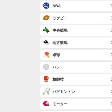
NBA
ラグビー
中央競馬
地方競馬
卓球
バレー
格闘技
バドミントン
モーター