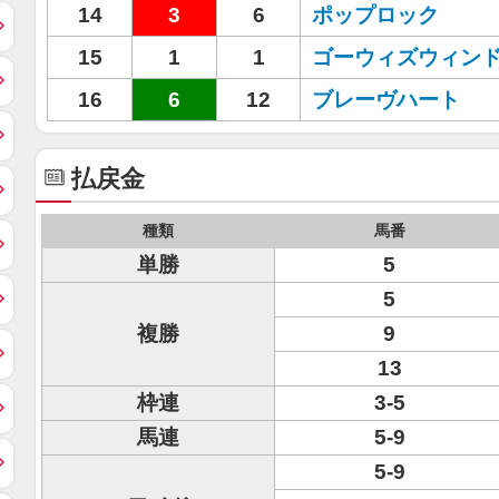
14
3
6
ポップロック
15
1
1
ゴーウィズウィン
16
6
12
ブレーヴハート
払戻金
種類
馬番
単勝
5
5
複勝
9
13
枠連
3-5
馬連
5-9
5-9