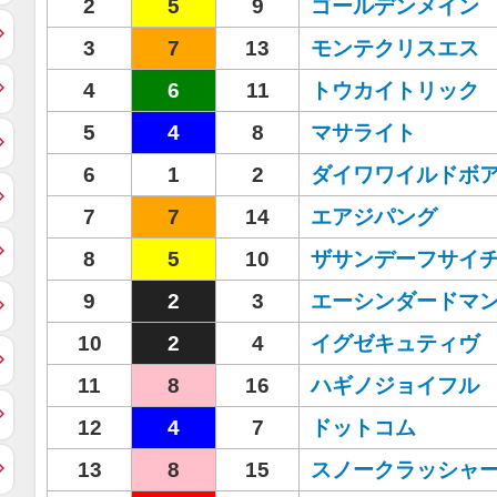
2
5
9
ゴールデンメイン
3
7
13
モンテクリスエス
4
6
11
トウカイトリック
5
4
8
マサライト
6
1
2
ダイワワイルドボ
7
7
14
エアジパング
8
5
10
ザサンデーフサイ
9
2
3
エーシンダードマ
10
2
4
イグゼキュティヴ
11
8
16
ハギノジョイフル
12
4
7
ドットコム
13
8
15
スノークラッシャ