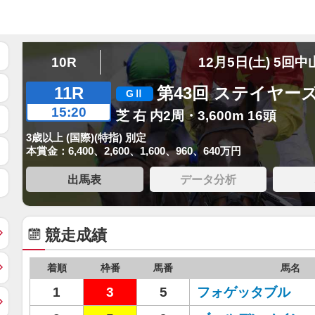
10R
12月5日(土) 5回中
11R
第43回 ステイヤー
15:20
芝 右 内2周・3,600m 16頭
3歳以上 (国際)(特指) 別定
本賞金：6,400、2,600、1,600、960、640万円
出馬表
データ分析
競走成績
着順
枠番
馬番
馬名
1
3
5
フォゲッタブル