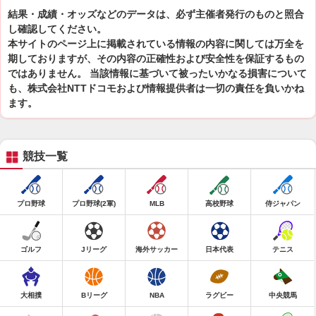
結果・成績・オッズなどのデータは、必ず主催者発行のものと照合
し確認してください。
本サイトのページ上に掲載されている情報の内容に関しては万全を
期しておりますが、その内容の正確性および安全性を保証するもの
ではありません。 当該情報に基づいて被ったいかなる損害について
も、株式会社NTTドコモおよび情報提供者は一切の責任を負いかね
ます。
競技一覧
プロ野球
プロ野球(2軍)
MLB
高校野球
侍ジャパン
ゴルフ
Jリーグ
海外サッカー
日本代表
テニス
大相撲
Bリーグ
NBA
ラグビー
中央競馬