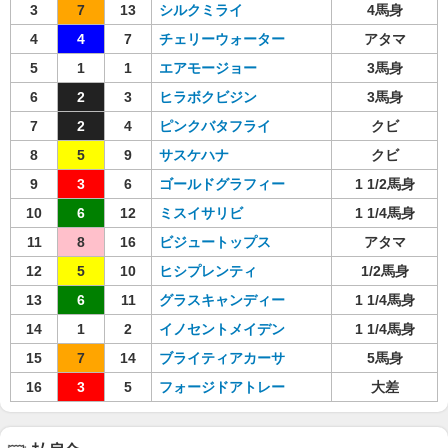
3
7
13
シルクミライ
4馬身
4
4
7
チェリーウォーター
アタマ
5
1
1
エアモージョー
3馬身
6
2
3
ヒラボクビジン
3馬身
7
2
4
ピンクバタフライ
クビ
8
5
9
サスケハナ
クビ
9
3
6
ゴールドグラフィー
1 1/2馬身
10
6
12
ミスイサリビ
1 1/4馬身
11
8
16
ビジュートップス
アタマ
12
5
10
ヒシプレンティ
1/2馬身
13
6
11
グラスキャンディー
1 1/4馬身
14
1
2
イノセントメイデン
1 1/4馬身
15
7
14
ブライティアカーサ
5馬身
16
3
5
フォージドアトレー
大差