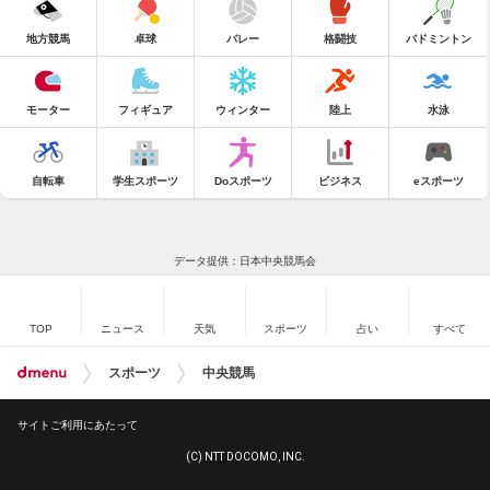
地方競馬
卓球
バレー
格闘技
バドミントン
モーター
フィギュア
ウィンター
陸上
水泳
自転車
学生スポーツ
Doスポーツ
ビジネス
eスポーツ
データ提供：日本中央競馬会
TOP
ニュース
天気
スポーツ
占い
すべて
スポーツ
中央競馬
サイトご利用にあたって
(C) NTT DOCOMO, INC.