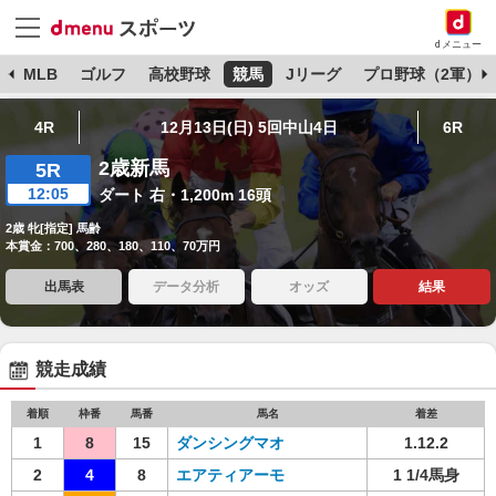
dメニュー
球
MLB
ゴルフ
高校野球
競馬
Jリーグ
プロ野球（2軍）
4R
12月13日(日) 5回中山4日
6R
2歳新馬
5R
12:05
ダート 右・1,200m 16頭
2歳 牝[指定] 馬齢
本賞金：700、280、180、110、70万円
出馬表
データ分析
オッズ
結果
競走成績
着順
枠番
馬番
馬名
着差
1
8
15
ダンシングマオ
1.12.2
2
4
8
エアティアーモ
1 1/4馬身