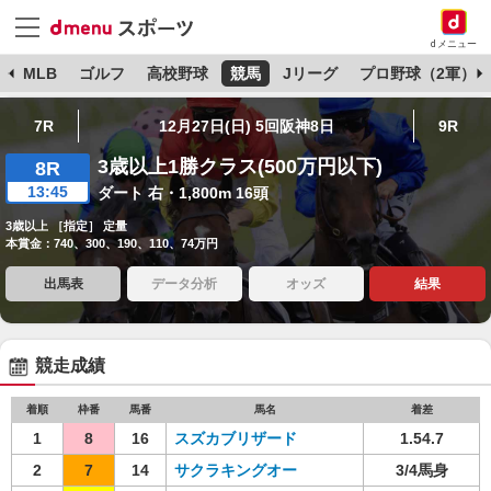
dメニュー
球
MLB
ゴルフ
高校野球
競馬
Jリーグ
プロ野球（2軍）
7R
12月27日(日) 5回阪神8日
9R
3歳以上1勝クラス(500万円以下)
8R
13:45
ダート 右・1,800m 16頭
3歳以上 ［指定］ 定量
本賞金：740、300、190、110、74万円
出馬表
データ分析
オッズ
結果
競走成績
着順
枠番
馬番
馬名
着差
1
8
16
スズカブリザード
1.54.7
2
7
14
サクラキングオー
3/4馬身