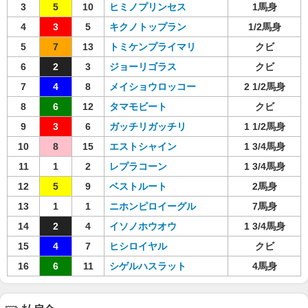
3
5
10
ヒミノプリンセス
1馬身
4
3
5
キクノトップラン
1/2馬身
5
7
13
トミケンプライマリ
クビ
6
2
3
ジョーリゴラス
クビ
7
4
8
メイショウロッコー
2 1/2馬身
8
6
12
タマモビート
クビ
9
3
6
ガッチリガッチリ
1 1/2馬身
10
8
15
エストシャイン
1 3/4馬身
11
1
2
レプラコーン
1 3/4馬身
12
5
9
ベストルート
2馬身
13
1
1
ニホンピロイーグル
7馬身
14
2
4
イソノホウオウ
1 3/4馬身
15
4
7
ヒシロイヤル
クビ
16
6
11
シゲルハスラット
4馬身