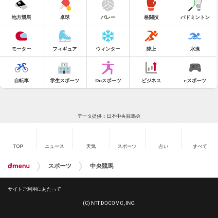
地方競馬
卓球
バレー
格闘技
バドミントン
モーター
フィギュア
ウィンター
陸上
水泳
自転車
学生スポーツ
Doスポーツ
ビジネス
eスポーツ
データ提供：日本中央競馬会
TOP
ニュース
天気
スポーツ
占い
すべて
スポーツ
中央競馬
サイトご利用にあたって
(C) NTT DOCOMO, INC.