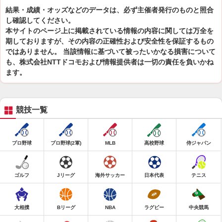
結果・成績・オッズなどのデータは、必ず主催者発行のものと照合
し確認してください。
本サイトのページ上に掲載されている情報の内容に関しては万全を
期しておりますが、その内容の正確性および安全性を保証するもの
ではありません。 当該情報に基づいて被ったいかなる損害について
も、株式会社NTTドコモおよび情報提供者は一切の責任を負いかね
ます。
競技一覧
プロ野球
プロ野球(2軍)
MLB
高校野球
侍ジャパン
ゴルフ
Jリーグ
海外サッカー
日本代表
テニス
大相撲
Bリーグ
NBA
ラグビー
中央競馬