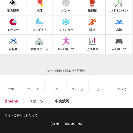
地方競馬
卓球
バレー
格闘技
バドミントン
モーター
フィギュア
ウィンター
陸上
水泳
自転車
学生スポーツ
Doスポーツ
ビジネス
eスポーツ
データ提供：日本中央競馬会
TOP
ニュース
天気
スポーツ
占い
すべて
スポーツ
中央競馬
サイトご利用にあたって
(C) NTT DOCOMO, INC.