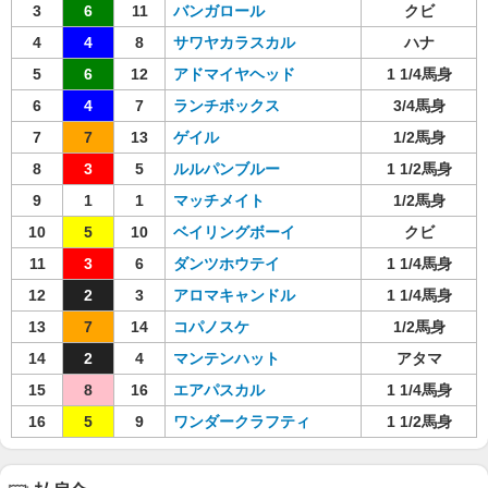
3
6
11
バンガロール
クビ
4
4
8
サワヤカラスカル
ハナ
5
6
12
アドマイヤヘッド
1 1/4馬身
6
4
7
ランチボックス
3/4馬身
7
7
13
ゲイル
1/2馬身
8
3
5
ルルパンブルー
1 1/2馬身
9
1
1
マッチメイト
1/2馬身
10
5
10
ベイリングボーイ
クビ
11
3
6
ダンツホウテイ
1 1/4馬身
12
2
3
アロマキャンドル
1 1/4馬身
13
7
14
コパノスケ
1/2馬身
14
2
4
マンテンハット
アタマ
15
8
16
エアパスカル
1 1/4馬身
16
5
9
ワンダークラフティ
1 1/2馬身