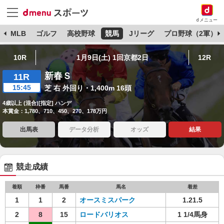
dメニュー
球
MLB
ゴルフ
高校野球
競馬
Jリーグ
プロ野球（2軍）
10R
1月9日(土) 1回京都2日
12R
新春Ｓ
11R
15:45
芝 右 外回り・1,400m 16頭
4歳以上 (混合)[指定] ハンデ
本賞金：1,780、710、450、270、178万円
出馬表
データ分析
オッズ
結果
競走成績
着順
枠番
馬番
馬名
着差
1
1
2
オースミスパーク
1.21.5
2
8
15
ロードバリオス
1 1/4馬身