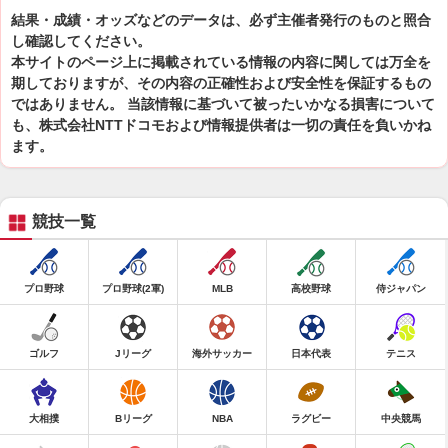
結果・成績・オッズなどのデータは、必ず主催者発行のものと照合
し確認してください。
本サイトのページ上に掲載されている情報の内容に関しては万全を
期しておりますが、その内容の正確性および安全性を保証するもの
ではありません。 当該情報に基づいて被ったいかなる損害について
も、株式会社NTTドコモおよび情報提供者は一切の責任を負いかね
ます。
競技一覧
プロ野球
プロ野球(2軍)
MLB
高校野球
侍ジャパン
ゴルフ
Jリーグ
海外サッカー
日本代表
テニス
大相撲
Bリーグ
NBA
ラグビー
中央競馬