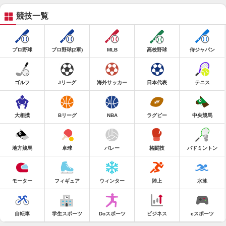
競技一覧
プロ野球
プロ野球(2軍)
MLB
高校野球
侍ジャパン
ゴルフ
Jリーグ
海外サッカー
日本代表
テニス
大相撲
Bリーグ
NBA
ラグビー
中央競馬
地方競馬
卓球
バレー
格闘技
バドミントン
モーター
フィギュア
ウィンター
陸上
水泳
自転車
学生スポーツ
Doスポーツ
ビジネス
eスポーツ