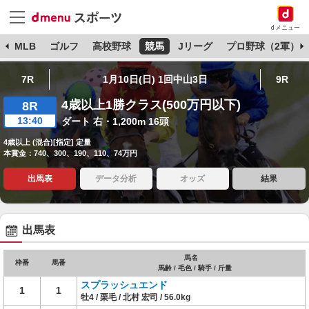
dメニュー
球
MLB
ゴルフ
高校野球
競馬
Jリーグ
プロ野球（2軍）
7R
1月10日(日) 1回中山3日
9R
4歳以上1勝クラス(500万円以下)
8R
13:40
ダート 右・1,200m 16頭
4歳以上 (混合)[指定] 定量
本賞金：740、300、190、110、74万円
出馬表
データ分析
オッズ
結果
出馬表
馬名
枠番
馬番
馬齢 / 毛色 / 騎手 / 斤量
スプラッシュエンド
1
1
牡4 / 栗毛 / 北村 宏司 / 56.0kg