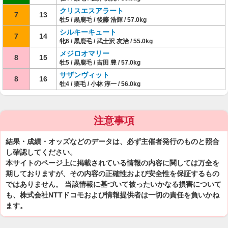
クリスエスアラート
7
13
牡5 / 黒鹿毛 / 後藤 浩輝 / 57.0kg
シルキーキュート
7
14
牝6 / 黒鹿毛 / 武士沢 友治 / 55.0kg
メジロオマリー
8
15
牡5 / 黒鹿毛 / 吉田 豊 / 57.0kg
サザンヴィット
8
16
牡4 / 栗毛 / 小林 淳一 / 56.0kg
注意事項
結果・成績・オッズなどのデータは、必ず主催者発行のものと照合
し確認してください。
本サイトのページ上に掲載されている情報の内容に関しては万全を
期しておりますが、その内容の正確性および安全性を保証するもの
ではありません。 当該情報に基づいて被ったいかなる損害について
も、株式会社NTTドコモおよび情報提供者は一切の責任を負いかね
ます。