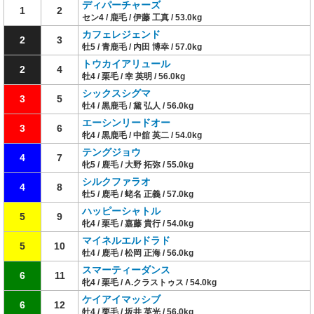
ディパーチャーズ
1
2
セン4 / 鹿毛 / 伊藤 工真 / 53.0kg
カフェレジェンド
2
3
牡5 / 青鹿毛 / 内田 博幸 / 57.0kg
トウカイアリュール
2
4
牡4 / 栗毛 / 幸 英明 / 56.0kg
シックスシグマ
3
5
牡4 / 黒鹿毛 / 黛 弘人 / 56.0kg
エーシンリードオー
3
6
牝4 / 黒鹿毛 / 中舘 英二 / 54.0kg
テングジョウ
4
7
牝5 / 鹿毛 / 大野 拓弥 / 55.0kg
シルクファラオ
4
8
牡5 / 鹿毛 / 蛯名 正義 / 57.0kg
ハッピーシャトル
5
9
牝4 / 栗毛 / 嘉藤 貴行 / 54.0kg
マイネルエルドラド
5
10
牡4 / 鹿毛 / 松岡 正海 / 56.0kg
スマーティーダンス
6
11
牝4 / 栗毛 / A.クラストゥス / 54.0kg
ケイアイマッシブ
6
12
牡4 / 栗毛 / 坂井 英光 / 56.0kg