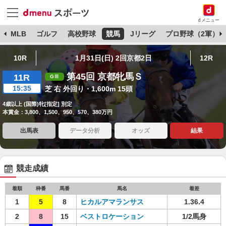
dメニュー
球
MLB
ゴルフ
高校野球
競馬
Jリーグ
プロ野球（2軍）
10R
1月31日(日) 2回京都2日
12R
第45回 京都牝馬Ｓ
11R
15:35
芝 右 外回り・1,600m 15頭
4歳以上 (国際)牝[指定] 別定
本賞金：3,800、1,500、950、570、380万円
出馬表
データ分析
オッズ
結果
競走成績
着順
枠番
馬番
馬名
着差
1
5
8
ヒカルアマランサス
1.36.4
2
8
15
ベストロケーション
1/2馬身