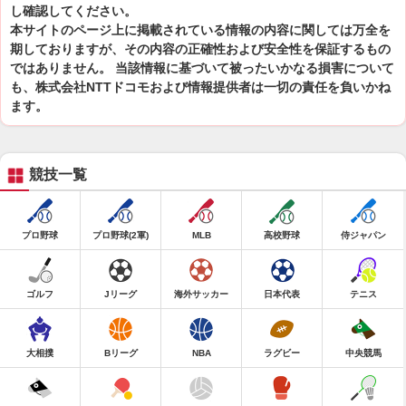
し確認してください。
本サイトのページ上に掲載されている情報の内容に関しては万全を
期しておりますが、その内容の正確性および安全性を保証するもの
ではありません。 当該情報に基づいて被ったいかなる損害について
も、株式会社NTTドコモおよび情報提供者は一切の責任を負いかね
ます。
競技一覧
プロ野球
プロ野球(2軍)
MLB
高校野球
侍ジャパン
ゴルフ
Jリーグ
海外サッカー
日本代表
テニス
大相撲
Bリーグ
NBA
ラグビー
中央競馬