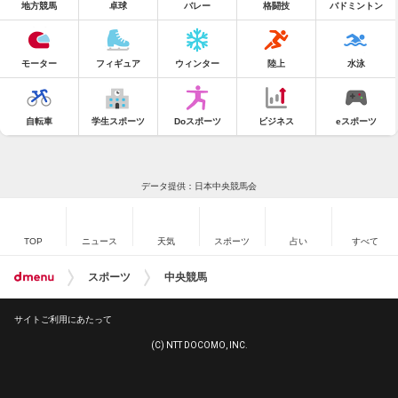
地方競馬
卓球
バレー
格闘技
バドミントン
モーター
フィギュア
ウィンター
陸上
水泳
自転車
学生スポーツ
Doスポーツ
ビジネス
eスポーツ
データ提供：日本中央競馬会
TOP
ニュース
天気
スポーツ
占い
すべて
スポーツ
中央競馬
サイトご利用にあたって
(C) NTT DOCOMO, INC.