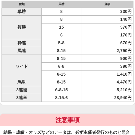
種類
馬番
金額
単勝
8
330円
8
140円
複勝
15
370円
6
170円
枠連
5-8
670円
馬連
8-15
2,790円
8-15
900円
ワイド
6-8
390円
6-15
1,410円
馬単
8-15
4,470円
3連複
6-8-15
5,210円
3連単
8-15-6
28,940円
注意事項
結果・成績・オッズなどのデータは、必ず主催者発行のものと照合