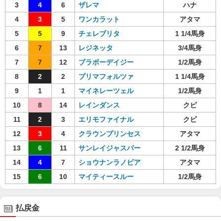
3
4
6
ザレマ
ハナ
4
3
5
ワンカラット
アタマ
5
5
9
チェレブリタ
1 1/4馬身
6
7
13
レジネッタ
3/4馬身
7
7
12
ブラボーデイジー
1/2馬身
8
2
2
プリマフォルツァ
1 1/4馬身
9
1
1
マイネレーツェル
1/2馬身
10
8
14
レインダンス
クビ
11
2
3
エリモファイナル
クビ
12
3
4
クラウンプリンセス
アタマ
13
6
11
サンレイジャスパー
2 1/2馬身
14
4
7
ショウナンラノビア
アタマ
15
6
10
マイティースルー
1/2馬身
払戻金