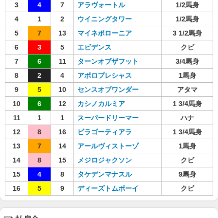
3
4
7
アラヴォートル
1/2馬身
4
1
2
ウイニングタワー
1/2馬身
5
7
13
マイネポローニア
3 1/2馬身
6
3
5
エビデンス
クビ
7
6
11
ターンオブザフット
3/4馬身
8
2
4
アポロプレシャス
1馬身
9
5
10
センスオブワンダー
アタマ
10
6
12
カシノカルミア
1 3/4馬身
11
1
1
スーパードリーマー
ハナ
12
8
16
ビラゴーティアラ
1 3/4馬身
13
7
14
アールヴィストーゾ
1馬身
14
8
15
メジロジャクソン
クビ
15
4
8
タケデンマナスル
9馬身
16
5
9
ディーズトムボーイ
クビ