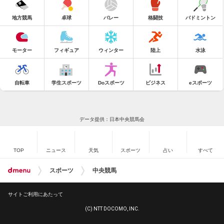
地方競馬
卓球
バレー
格闘技
バドミントン
モーター
フィギュア
ウィンター
陸上
水泳
自転車
学生スポーツ
Doスポーツ
ビジネス
eスポーツ
データ提供：日本中央競馬会
TOP
ニュース
天気
スポーツ
占い
すべて
スポーツ
中央競馬
サイトご利用にあたって
(C) NTT DOCOMO, INC.