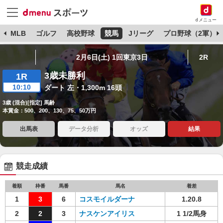
dメニュー
球
MLB
ゴルフ
高校野球
競馬
Jリーグ
プロ野球（2軍）
2月6日(土) 1回東京3日
2R
3歳未勝利
1R
10:10
ダート 左・1,300m 16頭
3歳 (混合)[指定] 馬齢
本賞金：500、200、130、75、50万円
出馬表
データ分析
オッズ
結果
競走成績
着順
枠番
馬番
馬名
着差
1
3
6
コスモイルダーナ
1.20.8
2
2
3
ナスケンアイリス
1 1/2馬身