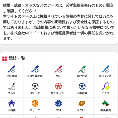
結果・成績・オッズなどのデータは、必ず主催者発行のものと照合
し確認してください。
本サイトのページ上に掲載されている情報の内容に関しては万全を
期しておりますが、その内容の正確性および安全性を保証するもの
ではありません。 当該情報に基づいて被ったいかなる損害について
も、株式会社NTTドコモおよび情報提供者は一切の責任を負いかね
ます。
競技一覧
プロ野球
プロ野球(2軍)
MLB
高校野球
侍ジャパン
ゴルフ
Jリーグ
海外サッカー
日本代表
テニス
大相撲
Bリーグ
NBA
ラグビー
中央競馬