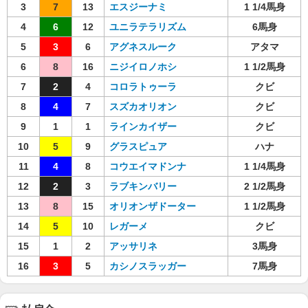
3
7
13
エスジーナミ
1 1/4馬身
4
6
12
ユニラテラリズム
6馬身
5
3
6
アグネスルーク
アタマ
6
8
16
ニジイロノホシ
1 1/2馬身
7
2
4
コロラトゥーラ
クビ
8
4
7
スズカオリオン
クビ
9
1
1
ラインカイザー
クビ
10
5
9
グラスピュア
ハナ
11
4
8
コウエイマドンナ
1 1/4馬身
12
2
3
ラブキンバリー
2 1/2馬身
13
8
15
オリオンザドーター
1 1/2馬身
14
5
10
レガーメ
クビ
15
1
2
アッサリネ
3馬身
16
3
5
カシノスラッガー
7馬身