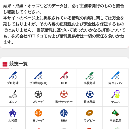
結果・成績・オッズなどのデータは、必ず主催者発行のものと照合
し確認してください。
本サイトのページ上に掲載されている情報の内容に関しては万全を
期しておりますが、その内容の正確性および安全性を保証するもの
ではありません。 当該情報に基づいて被ったいかなる損害について
も、株式会社NTTドコモおよび情報提供者は一切の責任を負いかね
ます。
競技一覧
プロ野球
プロ野球(2軍)
MLB
高校野球
侍ジャパン
ゴルフ
Jリーグ
海外サッカー
日本代表
テニス
大相撲
Bリーグ
NBA
ラグビー
中央競馬