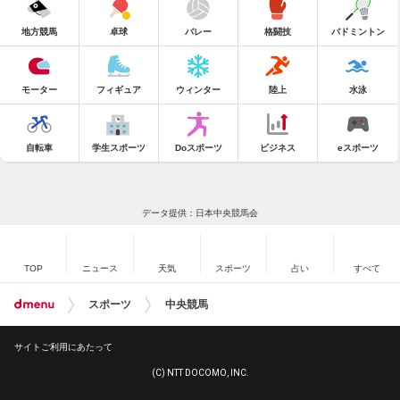
地方競馬
卓球
バレー
格闘技
バドミントン
モーター
フィギュア
ウィンター
陸上
水泳
自転車
学生スポーツ
Doスポーツ
ビジネス
eスポーツ
データ提供：日本中央競馬会
TOP
ニュース
天気
スポーツ
占い
すべて
スポーツ
中央競馬
サイトご利用にあたって
(C) NTT DOCOMO, INC.