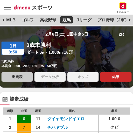
dメニュー
球
MLB
ゴルフ
高校野球
競馬
Jリーグ
プロ野球（2軍）
2月6日(土) 1回中京5日
2R
3歳未勝利
1R
9:50
ダート 左・1,000m 16頭
3歳 馬齢
本賞金：500、200、130、75、50万円
出馬表
データ分析
オッズ
結果
競走成績
着順
枠番
馬番
馬名
着差
1
6
11
ダイヤモンドイエロ
1.00.6
2
7
14
チハヤブル
クビ