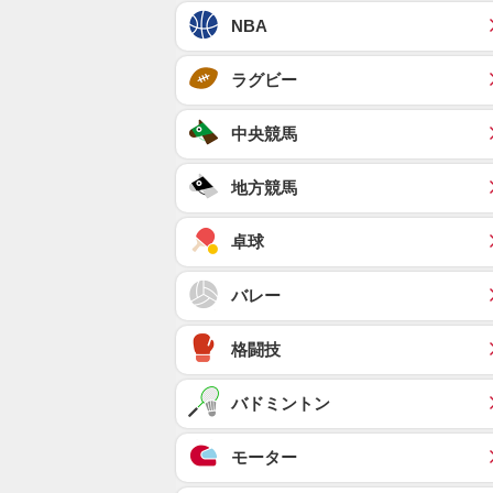
NBA
ラグビー
中央競馬
地方競馬
卓球
バレー
格闘技
バドミントン
モーター