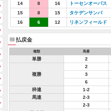
14
8
16
トーセンオーパス
15
8
15
タケデンサンバ
16
6
12
リネンフィールド
払戻金
種類
馬番
単勝
2
2
複勝
3
6
枠連
1-2
馬連
2-3
2-3