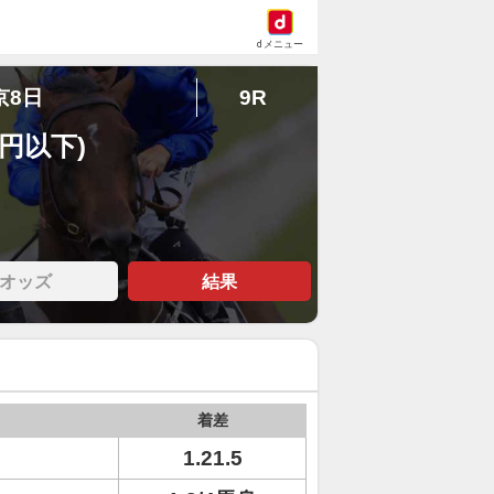
dメニュー
京8日
9R
万円以下)
オッズ
結果
着差
1.21.5