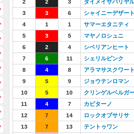
2
2
3
ダイメイザバリヤ
3
3
6
シャイニーデザー
4
1
1
サマーエタニティ
5
3
5
マヤノロシュニ
6
2
4
シベリアンヒート
7
6
11
シェリルピンク
8
4
8
アラマサスクワー
9
5
9
ジョウテンロマン
10
5
10
クリンゲルベルガ
11
4
7
カピターノ
12
7
14
ロックオブサリサ
13
7
13
テントゥワン