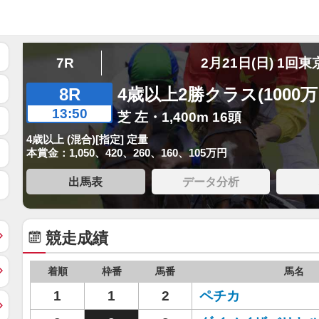
7R
2月21日(日) 1回東
8R
4歳以上2勝クラス(1000
13:50
芝 左・1,400m 16頭
4歳以上 (混合)[指定] 定量
本賞金：1,050、420、260、160、105万円
出馬表
データ分析
競走成績
着順
枠番
馬番
馬名
1
1
2
ペチカ