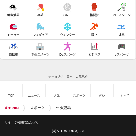
地方競馬
卓球
バレー
格闘技
バドミントン
モーター
フィギュア
ウィンター
陸上
水泳
自転車
学生スポーツ
Doスポーツ
ビジネス
eスポーツ
データ提供：日本中央競馬会
TOP
ニュース
天気
スポーツ
占い
すべて
スポーツ
中央競馬
サイトご利用にあたって
(C) NTT DOCOMO, INC.