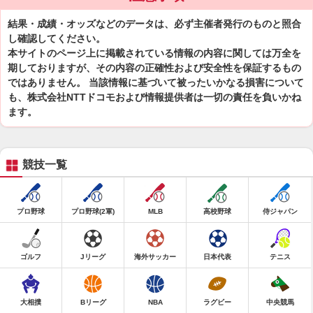
結果・成績・オッズなどのデータは、必ず主催者発行のものと照合
し確認してください。
本サイトのページ上に掲載されている情報の内容に関しては万全を
期しておりますが、その内容の正確性および安全性を保証するもの
ではありません。 当該情報に基づいて被ったいかなる損害について
も、株式会社NTTドコモおよび情報提供者は一切の責任を負いかね
ます。
競技一覧
プロ野球
プロ野球(2軍)
MLB
高校野球
侍ジャパン
ゴルフ
Jリーグ
海外サッカー
日本代表
テニス
大相撲
Bリーグ
NBA
ラグビー
中央競馬