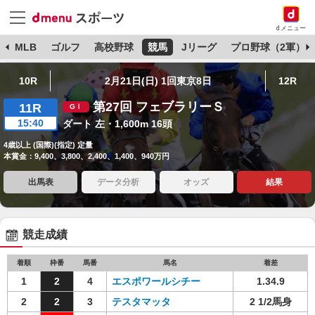
dメニュー
球
MLB
ゴルフ
高校野球
競馬
Jリーグ
プロ野球（2軍）
10R
2月21日(日) 1回東京8日
12R
第27回 フェブラリーＳ
11R
15:40
ダート 左・1,600m 16頭
4歳以上 (国際)(指定) 定量
本賞金：9,400、3,800、2,400、1,400、940万円
出馬表
データ分析
オッズ
結果
競走成績
着順
枠番
馬番
馬名
着差
1
2
4
エスポワールシチー
1.34.9
2
2
3
テスタマッタ
2 1/2馬身