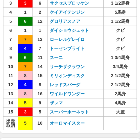
3
3
6
サクセスブロッケン
3 1/2馬身
4
1
2
ケイアイテンジン
5馬身
5
6
12
グロリアスノア
1 1/2馬身
6
1
1
ダイショウジェット
クビ
7
7
13
ローレルゲレイロ
クビ
8
4
7
トーセンブライト
クビ
9
6
11
スーニ
1 3/4馬身
10
7
14
リーチザクラウン
3/4馬身
11
8
15
ミリオンディスク
2 1/2馬身
12
4
8
レッドスパーダ
2 1/2馬身
13
8
16
ワイルドワンダー
2馬身
14
5
9
ザレマ
4馬身
15
3
5
スーパーホーネット
大差
出走
5
10
オーロマイスター
取消