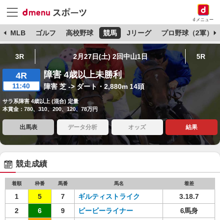
dメニュー
球
MLB
ゴルフ
高校野球
競馬
Jリーグ
プロ野球（2軍）
3R
2月27日(土) 2回中山1日
5R
障害 4歳以上未勝利
4R
11:40
障害 芝 -> ダート・2,880m 14頭
サラ系障害 4歳以上 (混合) 定量
本賞金：780、310、200、120、78万円
出馬表
データ分析
オッズ
結果
競走成績
着順
枠番
馬番
馬名
着差
1
5
7
ギルティストライク
3.18.7
2
6
9
ビービーライナー
6馬身