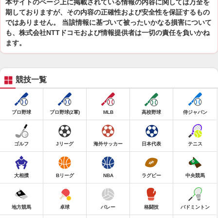
本サイトのページ上に掲載されている情報の内容に関しては万全を
期しておりますが、その内容の正確性および安全性を保証するもの
ではありません。 当該情報に基づいて被ったいかなる損害について
も、株式会社NTTドコモおよび情報提供者は一切の責任を負いかね
ます。
競技一覧
プロ野球
プロ野球(2軍)
MLB
高校野球
侍ジャパン
ゴルフ
Jリーグ
海外サッカー
日本代表
テニス
大相撲
Bリーグ
NBA
ラグビー
中央競馬
地方競馬
卓球
バレー
格闘技
バドミントン