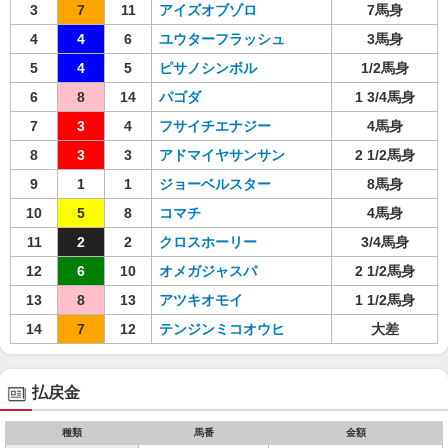
3
7
11
アイズオブゾロ
7馬身
4
4
6
ユウターフラッシュ
3馬身
5
4
5
ピサノシンボル
1/2馬身
6
8
14
パゴダ
1 3/4馬身
7
3
4
フサイチエナジー
4馬身
8
3
3
アドマイヤサンサン
2 1/2馬身
9
1
1
ジョーベルスター
8馬身
10
5
8
コマチ
4馬身
11
2
2
クロスホーリー
3/4馬身
12
6
10
オメガジャスパ
2 1/2馬身
13
8
13
アツキオモイ
1 1/2馬身
14
7
12
テンジンミコオウヒ
大差
払戻金
種類
馬番
金額