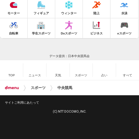
モーター
フィギュア
ウィンター
陸上
水泳
自転車
学生スポーツ
Doスポーツ
ビジネス
eスポーツ
データ提供：日本中央競馬会
TOP
ニュース
天気
スポーツ
占い
すべて
スポーツ
中央競馬
サイトご利用にあたって
(C) NTT DOCOMO, INC.