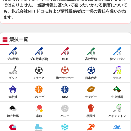
ではありません。 当該情報に基づいて被ったいかなる損害について
も、株式会社NTTドコモおよび情報提供者は一切の責任を負いかね
ます。
競技一覧
プロ野球
プロ野球(2軍)
MLB
高校野球
侍ジャパン
ゴルフ
Jリーグ
海外サッカー
日本代表
テニス
大相撲
Bリーグ
NBA
ラグビー
中央競馬
地方競馬
卓球
バレー
格闘技
バドミントン