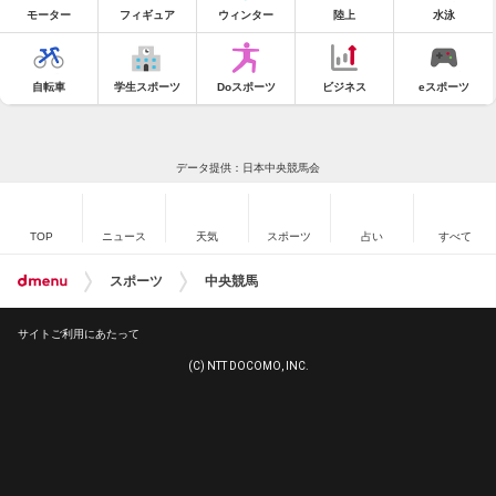
モーター
フィギュア
ウィンター
陸上
水泳
自転車
学生スポーツ
Doスポーツ
ビジネス
eスポーツ
データ提供：日本中央競馬会
TOP
ニュース
天気
スポーツ
占い
すべて
スポーツ
中央競馬
サイトご利用にあたって
(C) NTT DOCOMO, INC.