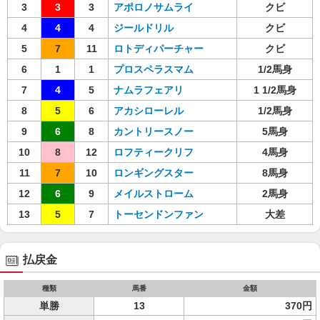
3
3
3
アポロノサムライ
クビ
4
4
4
ジールドリル
クビ
5
7
11
ロトディパーチャー
クビ
6
1
1
プロスペラスマム
1/2馬身
7
4
5
ナムラフェアリ
1 1/2馬身
8
5
6
アカシローレル
1/2馬身
9
6
8
カントリースノー
5馬身
10
8
12
ロフティークリフ
4馬身
11
7
10
ロンギングスター
8馬身
12
6
9
メイルストローム
2馬身
13
5
7
トーセンドンファン
大差
払戻金
種類
馬番
金額
単勝
13
370円