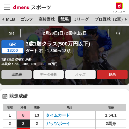
dメニュー
球
MLB
ゴルフ
高校野球
競馬
Jリーグ
プロ野球（2軍）
5R
2月28日(日) 2回中山2日
7R
3歳1勝クラス(500万円以下)
6R
13:00
ダート 右・1,800m 13頭
3歳 (混合)(特指) 馬齢
本賞金：700、280、180、110、70万円
出馬表
データ分析
オッズ
結果
競走成績
着順
枠番
馬番
馬名
着差
1
8
13
タイムカード
1.54.1
2
2
2
ガッツボーイ
2馬身