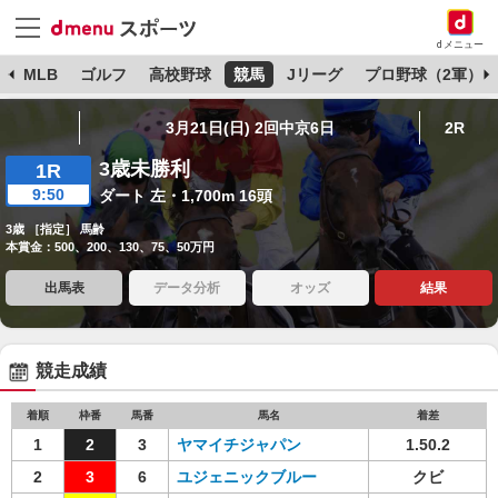
dメニュー
球
MLB
ゴルフ
高校野球
競馬
Jリーグ
プロ野球（2軍）
3月21日(日) 2回中京6日
2R
3歳未勝利
1R
9:50
ダート 左・1,700m 16頭
3歳 ［指定］ 馬齢
本賞金：500、200、130、75、50万円
出馬表
データ分析
オッズ
結果
競走成績
着順
枠番
馬番
馬名
着差
1
2
3
ヤマイチジャパン
1.50.2
2
3
6
ユジェニックブルー
クビ