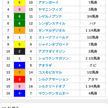
3
5
10
アテンボーイ
7馬身
4
8
15
ヤマニンフィズ
3馬身
5
6
11
シゲルノブツナ
3/4馬身
6
6
12
シンゼンスマイル
ハナ
7
7
13
サンマルデジタル
1 1/4馬身
8
1
2
ストークフィールド
1/2馬身
9
5
9
シャインオブロード
7馬身
10
2
4
アズマダイマジン
2馬身
11
1
1
ショウナンマガジン
2 1/2馬身
12
4
8
アオラギ
クビ
13
7
14
コスモピカマル
1/2馬身
14
3
5
シルクアサーション
アタマ
15
8
16
シルクリードオフ
1 3/4馬身
16
4
7
マウンテンサムオー
4馬身