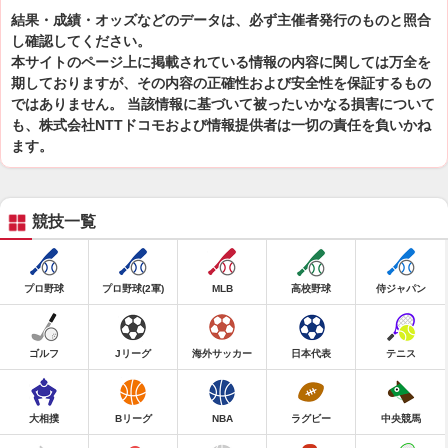
結果・成績・オッズなどのデータは、必ず主催者発行のものと照合
し確認してください。
本サイトのページ上に掲載されている情報の内容に関しては万全を
期しておりますが、その内容の正確性および安全性を保証するもの
ではありません。 当該情報に基づいて被ったいかなる損害について
も、株式会社NTTドコモおよび情報提供者は一切の責任を負いかね
ます。
競技一覧
プロ野球
プロ野球(2軍)
MLB
高校野球
侍ジャパン
ゴルフ
Jリーグ
海外サッカー
日本代表
テニス
大相撲
Bリーグ
NBA
ラグビー
中央競馬