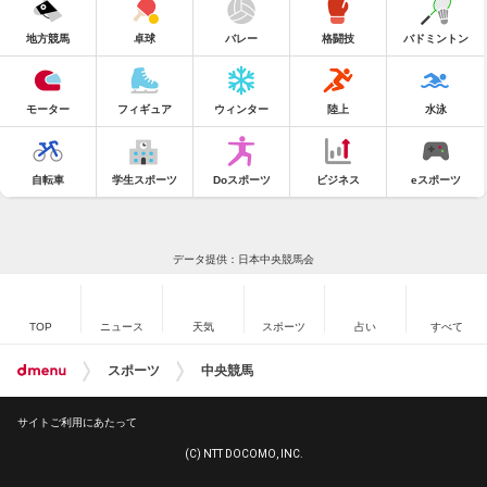
地方競馬
卓球
バレー
格闘技
バドミントン
モーター
フィギュア
ウィンター
陸上
水泳
自転車
学生スポーツ
Doスポーツ
ビジネス
eスポーツ
データ提供：日本中央競馬会
TOP
ニュース
天気
スポーツ
占い
すべて
スポーツ
中央競馬
サイトご利用にあたって
(C) NTT DOCOMO, INC.