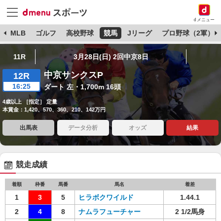
dメニュー
球
MLB
ゴルフ
高校野球
競馬
Jリーグ
プロ野球（2軍）
11R
3月28日(日) 2回中京8日
中京サンクスP
12R
16:25
ダート 左・1,700m 16頭
4歳以上 ［指定］ 定量
本賞金：1,420、570、360、210、142万円
出馬表
データ分析
オッズ
結果
競走成績
着順
枠番
馬番
馬名
着差
1
3
5
ヒラボクワイルド
1.44.1
2
4
8
ナムラフューチャー
2 1/2馬身