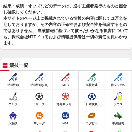
結果・成績・オッズなどのデータは、必ず主催者発行のものと照合
し確認してください。
本サイトのページ上に掲載されている情報の内容に関しては万全を
期しておりますが、その内容の正確性および安全性を保証するもの
ではありません。 当該情報に基づいて被ったいかなる損害について
も、株式会社NTTドコモおよび情報提供者は一切の責任を負いかね
ます。
競技一覧
プロ野球
プロ野球(2軍)
MLB
高校野球
侍ジャパン
ゴルフ
Jリーグ
海外サッカー
日本代表
テニス
大相撲
Bリーグ
NBA
ラグビー
中央競馬