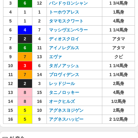
3
6
12
バンドゥロンシャン
1 3/4馬身
4
1
1
トーホウアレス
1馬身
5
1
2
タマモスクワート
4馬身
6
4
7
マッシヴエンペラー
1 1/4馬身
7
2
4
ディオスクロイ
アタマ
8
6
11
アイノレグルス
アタマ
9
7
13
エヴァ
クビ
10
3
6
タガノアッシュ
1 1/4馬身
11
7
14
プロヴィデンス
1 1/4馬身
12
2
3
レッドジール
2馬身
13
8
15
タニノロッキー
4馬身
14
8
16
オークヒルズ
1/2馬身
15
5
10
アグネスヨジゲン
2馬身
16
5
9
アグネスハッピー
2 1/2馬身