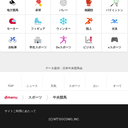
地方競馬
卓球
バレー
格闘技
バドミントン
モーター
フィギュア
ウィンター
陸上
水泳
自転車
学生スポーツ
Doスポーツ
ビジネス
eスポーツ
データ提供：日本中央競馬会
TOP
ニュース
天気
スポーツ
占い
すべて
スポーツ
中央競馬
サイトご利用にあたって
(C) NTT DOCOMO, INC.