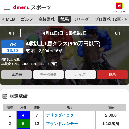
dメニュー
球
MLB
ゴルフ
高校野球
競馬
Jリーグ
プロ野球（2軍）
6R
4月11日(日) 1回福島2日
8R
4歳以上1勝クラス(500万円以下)
7R
13:30
芝 右・2,000m 16頭
4歳以上 定量
本賞金：710、280、180、110、71万円
出馬表
データ分析
オッズ
結果
競走成績
着順
枠番
馬番
馬名
着差
1
4
7
ナリタダイコク
2.00.8
2
6
12
フランドルシチー
1 1/2馬身