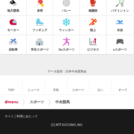
地方競馬
卓球
バレー
格闘技
バドミントン
モーター
フィギュア
ウィンター
陸上
水泳
自転車
学生スポーツ
Doスポーツ
ビジネス
eスポーツ
データ提供：日本中央競馬会
TOP
ニュース
天気
スポーツ
占い
すべて
スポーツ
中央競馬
サイトご利用にあたって
(C) NTT DOCOMO, INC.