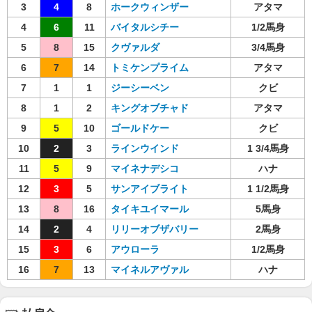
3
4
8
ホークウィンザー
アタマ
4
6
11
バイタルシチー
1/2馬身
5
8
15
クヴァルダ
3/4馬身
6
7
14
トミケンプライム
アタマ
7
1
1
ジーシーベン
クビ
8
1
2
キングオブチャド
アタマ
9
5
10
ゴールドケー
クビ
10
2
3
ラインウインド
1 3/4馬身
11
5
9
マイネナデシコ
ハナ
12
3
5
サンアイブライト
1 1/2馬身
13
8
16
タイキユイマール
5馬身
14
2
4
リリーオブザバリー
2馬身
15
3
6
アウローラ
1/2馬身
16
7
13
マイネルアヴァル
ハナ