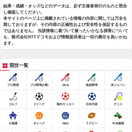
結果・成績・オッズなどのデータは、必ず主催者発行のものと照合
し確認してください。
本サイトのページ上に掲載されている情報の内容に関しては万全を
期しておりますが、その内容の正確性および安全性を保証するもの
ではありません。 当該情報に基づいて被ったいかなる損害について
も、株式会社NTTドコモおよび情報提供者は一切の責任を負いかね
ます。
競技一覧
プロ野球
プロ野球(2軍)
MLB
高校野球
侍ジャパン
ゴルフ
Jリーグ
海外サッカー
日本代表
テニス
大相撲
Bリーグ
NBA
ラグビー
中央競馬