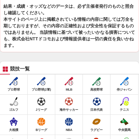
結果・成績・オッズなどのデータは、必ず主催者発行のものと照合
し確認してください。
本サイトのページ上に掲載されている情報の内容に関しては万全を
期しておりますが、その内容の正確性および安全性を保証するもの
ではありません。 当該情報に基づいて被ったいかなる損害について
も、株式会社NTTドコモおよび情報提供者は一切の責任を負いかね
ます。
競技一覧
プロ野球
プロ野球(2軍)
MLB
高校野球
侍ジャパン
ゴルフ
Jリーグ
海外サッカー
日本代表
テニス
大相撲
Bリーグ
NBA
ラグビー
中央競馬