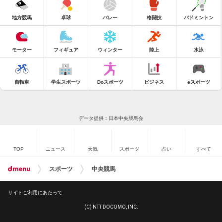
地方競馬
卓球
バレー
格闘技
バドミントン
モーター
フィギュア
ウィンター
陸上
水泳
自転車
学生スポーツ
Doスポーツ
ビジネス
eスポーツ
データ提供：日本中央競馬会
TOP
ニュース
天気
スポーツ
占い
すべて
スポーツ
中央競馬
サイトご利用にあたって
(C) NTT DOCOMO, INC.