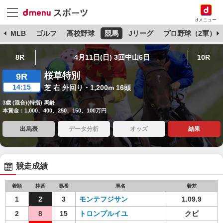
dメニュー
球
MLB
ゴルフ
高校野球
競馬
Jリーグ
プロ野球（2軍）
8R
4月11日(日) 3回中山6日
10R
桜草特別
9R
14:15
芝 右 外回り・1,200m 16頭
3歳 (混合)(特指) 馬齢
本賞金：1,000、400、250、150、100万円
出馬表
データ分析
オッズ
結果
競走成績
着順
枠番
馬番
馬名
着差
1
2
3
モンテフジサン
1.09.9
2
8
15
トロンプルイユ
クビ