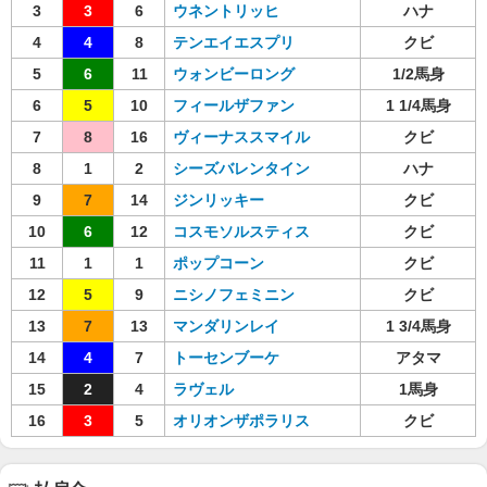
3
3
6
ウネントリッヒ
ハナ
4
4
8
テンエイエスプリ
クビ
5
6
11
ウォンビーロング
1/2馬身
6
5
10
フィールザファン
1 1/4馬身
7
8
16
ヴィーナススマイル
クビ
8
1
2
シーズバレンタイン
ハナ
9
7
14
ジンリッキー
クビ
10
6
12
コスモソルスティス
クビ
11
1
1
ポップコーン
クビ
12
5
9
ニシノフェミニン
クビ
13
7
13
マンダリンレイ
1 3/4馬身
14
4
7
トーセンブーケ
アタマ
15
2
4
ラヴェル
1馬身
16
3
5
オリオンザポラリス
クビ