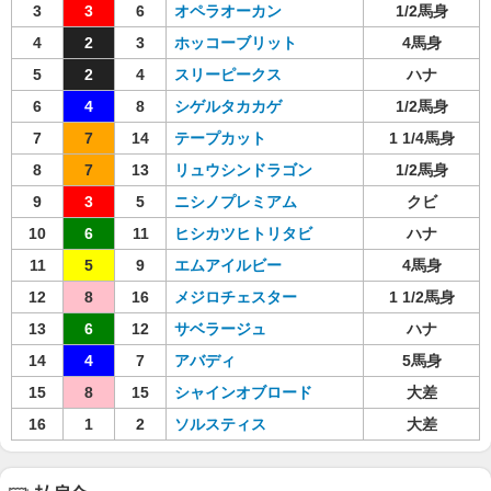
3
3
6
オペラオーカン
1/2馬身
4
2
3
ホッコーブリット
4馬身
5
2
4
スリーピークス
ハナ
6
4
8
シゲルタカカゲ
1/2馬身
7
7
14
テープカット
1 1/4馬身
8
7
13
リュウシンドラゴン
1/2馬身
9
3
5
ニシノプレミアム
クビ
10
6
11
ヒシカツヒトリタビ
ハナ
11
5
9
エムアイルビー
4馬身
12
8
16
メジロチェスター
1 1/2馬身
13
6
12
サベラージュ
ハナ
14
4
7
アバディ
5馬身
15
8
15
シャインオブロード
大差
16
1
2
ソルスティス
大差