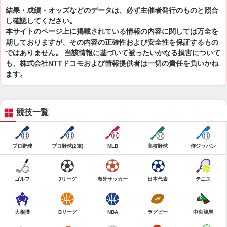
結果・成績・オッズなどのデータは、必ず主催者発行のものと照合
し確認してください。
本サイトのページ上に掲載されている情報の内容に関しては万全を
期しておりますが、その内容の正確性および安全性を保証するもの
ではありません。 当該情報に基づいて被ったいかなる損害について
も、株式会社NTTドコモおよび情報提供者は一切の責任を負いかね
ます。
競技一覧
プロ野球
プロ野球(2軍)
MLB
高校野球
侍ジャパン
ゴルフ
Jリーグ
海外サッカー
日本代表
テニス
大相撲
Bリーグ
NBA
ラグビー
中央競馬