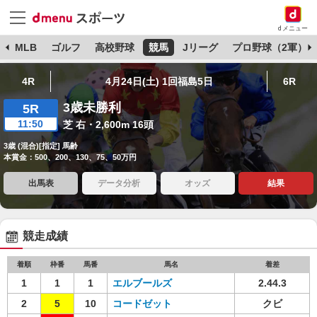
dメニュー
球
MLB
ゴルフ
高校野球
競馬
Jリーグ
プロ野球（2軍）
4R
4月24日(土) 1回福島5日
6R
3歳未勝利
5R
11:50
芝 右・2,600m 16頭
3歳 (混合)[指定] 馬齢
本賞金：500、200、130、75、50万円
出馬表
データ分析
オッズ
結果
競走成績
着順
枠番
馬番
馬名
着差
1
1
1
エルブールズ
2.44.3
2
5
10
コードゼット
クビ