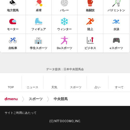
地方競馬
卓球
バレー
格闘技
バドミントン
モーター
フィギュア
ウィンター
陸上
水泳
自転車
学生スポーツ
Doスポーツ
ビジネス
eスポーツ
データ提供：日本中央競馬会
TOP
ニュース
天気
スポーツ
占い
すべて
スポーツ
中央競馬
サイトご利用にあたって
(C) NTT DOCOMO, INC.