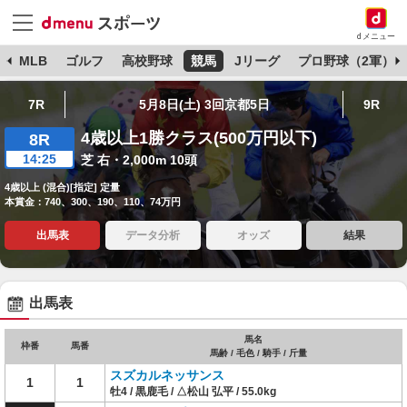
dメニュー
球
MLB
ゴルフ
高校野球
競馬
Jリーグ
プロ野球（2軍）
7R
5月8日(土) 3回京都5日
9R
4歳以上1勝クラス(500万円以下)
8R
14:25
芝 右・2,000m 10頭
4歳以上 (混合)[指定] 定量
本賞金：740、300、190、110、74万円
出馬表
データ分析
オッズ
結果
出馬表
馬名
枠番
馬番
馬齢 / 毛色 / 騎手 / 斤量
スズカルネッサンス
1
1
牡4 / 黒鹿毛 / △松山 弘平 / 55.0kg