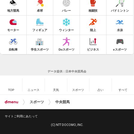
地方競馬
卓球
バレー
格闘技
バドミントン
モーター
フィギュア
ウィンター
陸上
水泳
自転車
学生スポーツ
Doスポーツ
ビジネス
eスポーツ
データ提供：日本中央競馬会
TOP
ニュース
天気
スポーツ
占い
すべて
スポーツ
中央競馬
サイトご利用にあたって
(C) NTT DOCOMO, INC.