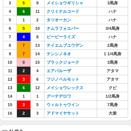
3
5
9
メイショウギリシャ
3馬身
4
6
11
クリミナルコード
ハナ
5
1
2
タツオーカン
ハナ
6
5
10
ナムラフォエバー
3/4馬身
7
4
8
ビービーライズ
ハナ
8
7
13
テイエムブユウデン
2馬身
9
7
14
テンシノネオ
1 1/4馬身
10
8
15
ブラックジョーク
3馬身
11
2
4
エアパルーザ
アタマ
12
3
6
フジノベルモット
アタマ
13
6
12
メイショウレックス
クビ
14
1
1
グーテデロワ
1/2馬身
15
3
5
ウィルトゥウイン
7馬身
16
2
3
アドマイヤサット
大差