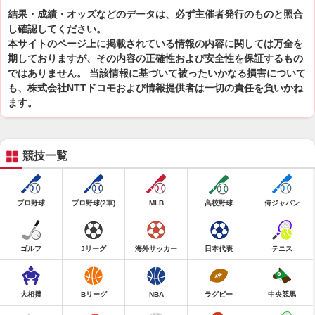
結果・成績・オッズなどのデータは、必ず主催者発行のものと照合
し確認してください。
本サイトのページ上に掲載されている情報の内容に関しては万全を
期しておりますが、その内容の正確性および安全性を保証するもの
ではありません。 当該情報に基づいて被ったいかなる損害について
も、株式会社NTTドコモおよび情報提供者は一切の責任を負いかね
ます。
競技一覧
プロ野球
プロ野球(2軍)
MLB
高校野球
侍ジャパン
ゴルフ
Jリーグ
海外サッカー
日本代表
テニス
大相撲
Bリーグ
NBA
ラグビー
中央競馬