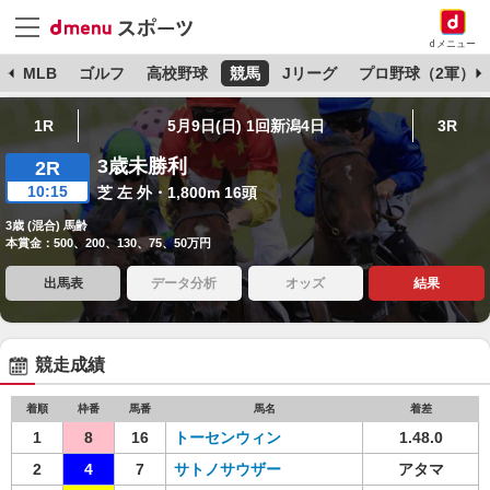
dメニュー
球
MLB
ゴルフ
高校野球
競馬
Jリーグ
プロ野球（2軍）
1R
5月9日(日) 1回新潟4日
3R
3歳未勝利
2R
10:15
芝 左 外・1,800m 16頭
3歳 (混合) 馬齢
本賞金：500、200、130、75、50万円
出馬表
データ分析
オッズ
結果
競走成績
着順
枠番
馬番
馬名
着差
1
8
16
トーセンウィン
1.48.0
2
4
7
サトノサウザー
アタマ